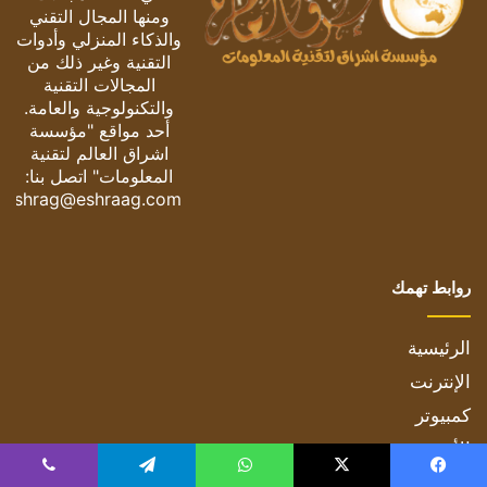
ومنها المجال التقني
والذكاء المنزلي وأدوات
التقنية وغير ذلك من
المجالات التقنية
والتكنولوجية والعامة.
أحد مواقع "مؤسسة
اشراق العالم لتقنية
المعلومات" اتصل بنا:
eshrag@eshraag.com
روابط تهمك
الرئيسية
الإنترنت
كمبيوتر
الأجهزة
الذكاء المنزلي
يسبوك
‫X
واتساب
تيلقرام
ڤايبر