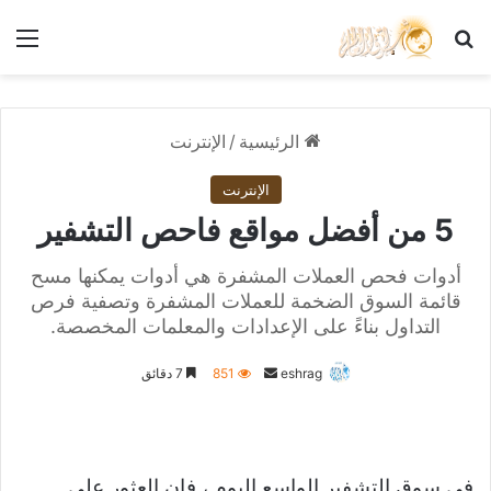
بحث عن
الق
الرئيسية
/
الإنترنت
الإنترنت
5 من أفضل مواقع فاحص التشفير
أدوات فحص العملات المشفرة هي أدوات يمكنها مسح
قائمة السوق الضخمة للعملات المشفرة وتصفية فرص
التداول بناءً على الإعدادات والمعلمات المخصصة.
أرسل
eshrag
851
7 دقائق
بريدا
إلكترونيا
في سوق التشفير الواسع اليوم ، فإن العثور على