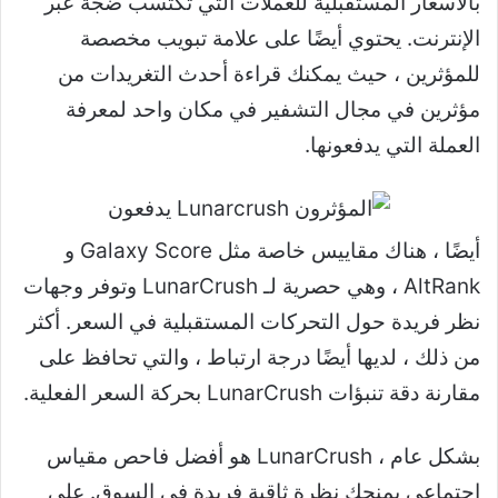
بالأسعار المستقبلية للعملات التي تكتسب ضجة عبر
الإنترنت. يحتوي أيضًا على علامة تبويب مخصصة
للمؤثرين ، حيث يمكنك قراءة أحدث التغريدات من
مؤثرين في مجال التشفير في مكان واحد لمعرفة
العملة التي يدفعونها.
أيضًا ، هناك مقاييس خاصة مثل Galaxy Score و
AltRank ، وهي حصرية لـ LunarCrush وتوفر وجهات
نظر فريدة حول التحركات المستقبلية في السعر. أكثر
من ذلك ، لديها أيضًا درجة ارتباط ، والتي تحافظ على
مقارنة دقة تنبؤات LunarCrush بحركة السعر الفعلية.
بشكل عام ، LunarCrush هو أفضل فاحص مقياس
اجتماعي يمنحك نظرة ثاقبة فريدة في السوق. على