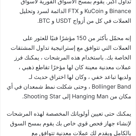
تداول أكبر. يقوم بمسح الأسواق الفورية لأسواق
Binance و KuCoin و FTX الدائمة لسرد وتحليل
العملات في كل من أزواج USDT و BTC.
إنه محمّل بأكثر من 150 مؤشرًا فنيًا للعثور على
العملات التي تتوافق مع إستراتيجية تداول المشتقات
الخاصة بك. باستخدام هذه المرشحات ، يمكنك فرز
عملات معدنية معينة كان لها مؤخرًا تقاطع ذهبي ،
ولديها تباعد خفي ، وكان لها اختراق حديث لـ
Bollinger Band ، وحتى شكلت نمط شمعدان في أي
مكان من Hanging Man إلى Shooting Star.
يمكنك حتى تعيين أولوياتك المخصصة لهذه المرشحات
لإنشاء جهاز فحص قوي خاص بك يقوم بمسح السوق
بالكامل ويقدم لك عملات معدنية تتوافق مع