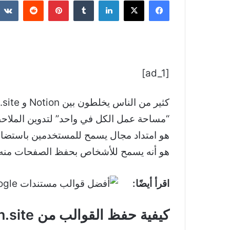
فيسبوك
‫X
لينكدإن
بينتيريست
[ad_1]
هو أنه يسمح للأشخاص بحفظ الصفحات منه ف
اقرأ أيضًا:
كيفية حفظ القوالب من Notion.site