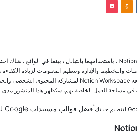
Odnoklassniki
‫Pocket
إلكترونيا
كثير من الناس يخلطون بين Notion و Notion.site ، باستخدامهما بالتبادل ، بينما
ي مساحة العمل الخاصة بهم. سيُظهر هذا المنشور مدى سه
أفضل قوالب مستندات Google لتنظيم حياتك