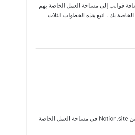
مستخدمي Notion ملاحظة أنه يمكنهم فقط إضافة قوالب إلى مساحة العمل الخاصة بهم
ذا قام منشئو هذه القوالب بتمكين هذا الخيار. لإضافة قالب من Notion.site إلى مساحة عمل Notion الخاصة بك ، اتبع هذه الخطوات الثلاث
حدد خيار “تكرار” في الزاوية اليمنى العليا من شاشتك. في هذه المرحلة ، يجب أن تشاهد الصفحة من Notion.site في مساحة العمل الخاصة