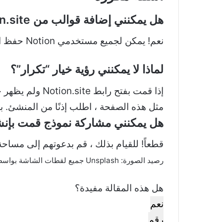
هل يمكنني إضافة قوالب من Notion.site إذا كنت أستخدم خطة Notion المجانية؟
نعم! يمكن لجميع مستخدمي Notion حفظ الصفحات من موقع Notion.site كقوالب في مساحة عمل Notion الخاصة بهم.
لماذا لا يمكنني رؤية خيار “تكرار”؟
إذا قمت بفتح ر
مثل هذه الصفحة ، اطلب إذنًا من المنشئ
هل يمكنني مشاركة نموذج قمت بإنش
قطعاً! للقيام بذلك ، قم بدعوتهم إلى مساح
رصيد الصورة: Unsplash جميع لقطات الشاشة بواسطة Tayo Sogbesan
هل هذه المقالة مفيدة؟
نعم
رقم