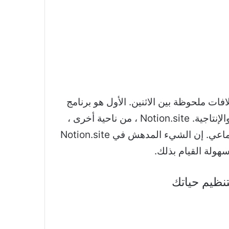
 في الواقع ، هناك اختلافات ملحوظة بين الاثنين. الأول هو برنامج
“مساحة عمل الكل في واحد” لتدوين الملاحظات والتخطيط والإدارة وتنظيم المعلومات لزيادة الكفاءة والإنتاجية. Notion.site ، من ناحية أخرى ،
هو امتداد مجال يسمح للمستخدمين باستضافة Notion Workspace لمشاركة المحتوى الشخصي والجماعي. إن الشيء المدهش في Notion.site
ولة القيام بذلك.