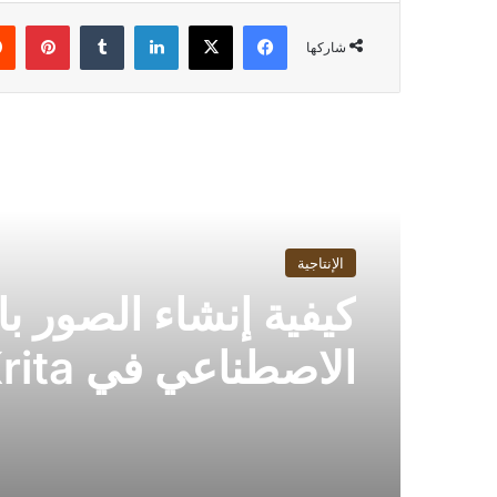
فيسبوك
‫X
لينكدإن
بينت
شاركها
أقرأ التالي
الإنتاجية
كيفية إنشاء الصور با
الاصطناعي في Krita