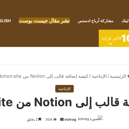
نشر مقال جيست بوست
لينك
مشاركة أرباح ادسنس
GLISH
1
الأكثر قراءة
الرئيسية
/
الإنتاجية
/
كيفية إضافة قالب إلى Notion من Notion.site
الإنتاجية
 Notion من Notion.site
أرسل
eshrag
304
2 دقائق
بريدا