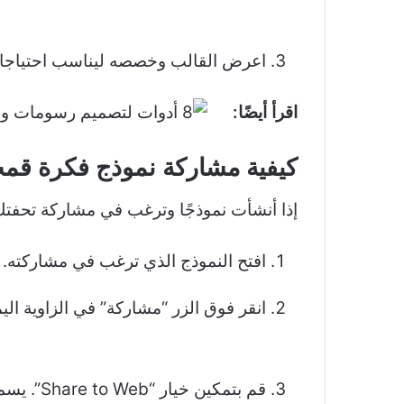
اعرض القالب وخصصه ليناسب احتياجاتك ا
اقرأ أيضًا:
كيفية مشاركة نموذج فكرة قمت
إذا أنشأت نموذجًا وترغب في مشاركة تحفتك الفنية مع الآخرين 
افتح النموذج الذي ترغب في مشاركته.
انقر فوق الزر “مشاركة” في الزاوية الي
قم بتمكين خيار “Share to Web”. يسمح هذا لأي شخص لديه الرابط بالوصول إلى القالب.