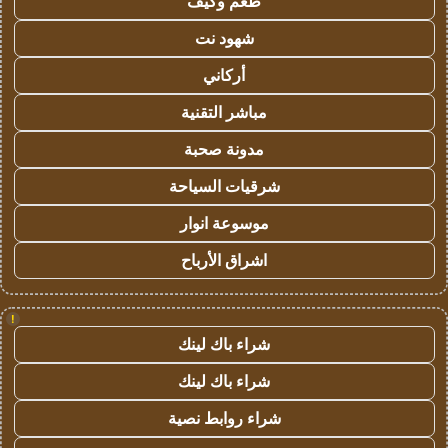
طعم وكيف
شهود نت
أركاني
مباشر التقنية
مدونة صحبة
شرقيات السياحة
موسوعة انوار
اشراق الأرباح
!
شراء باك لينك
شراء باك لينك
شراء روابط نصية