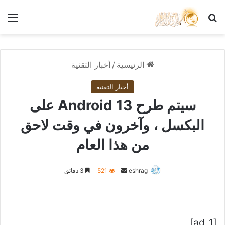
بحث عن
الق
الرئيسية
/
أخبار التقنية
أخبار التقنية
سيتم طرح Android 13 على
البكسل ، وآخرون في وقت لاحق
من هذا العام
أرسل
eshrag
521
3 دقائق
بريدا
إلكترونيا
[ad_1]