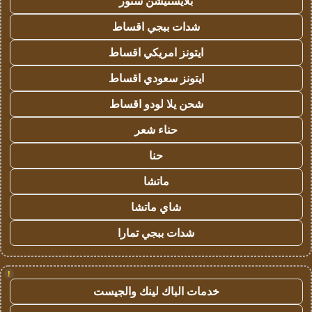
بلايستيشن ستور
شدات ببجي اقساط
ايتونز امريكي اقساط
ايتونز سعودي اقساط
شحن يلا لودو اقساط
حناء شعر
حنا
ماتشا
شاي ماتشا
شدات ببجي تمارا
!
خدمات الباك لينك والجيست