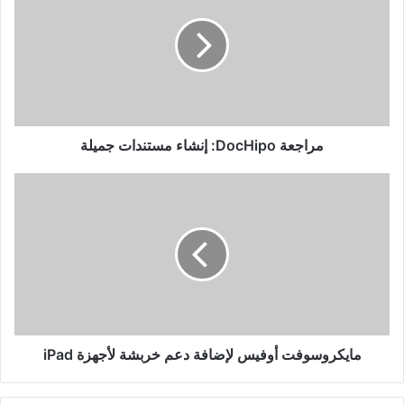
إنشاء
مستندات
جميلة
مراجعة DocHipo: إنشاء مستندات جميلة
مايكروسوفت
أوفيس
لإضافة
دعم
خربشة
لأجهزة
iPad
مايكروسوفت أوفيس لإضافة دعم خربشة لأجهزة iPad