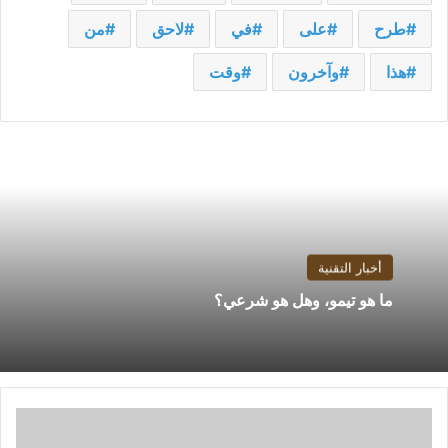
طرح
على
في
لاحق
من
هذا
وآخرون
وقت
أخبار التقنية
ما هو تيمو، وهل هو شرعي؟
مراجعة
DocHipo: