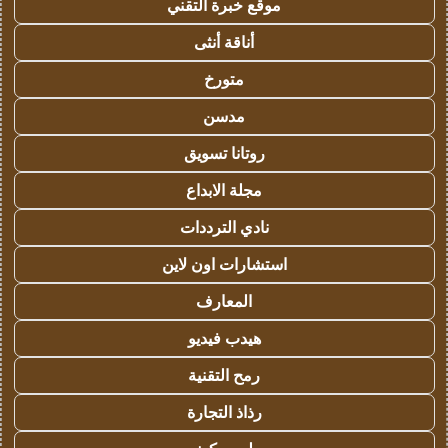
موقع خبرة التقني
أناقة أنثى
متورخ
مدسن
روتانا تسويق
مجلة الابداع
نادي الترددات
استشارات اون لاين
المعارف
هيدب فيديو
رمح التقنية
رذاذ التجارة