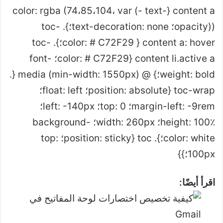
content a {color: rgba (74،85،104، var (- text-
opacity))؛ text-decoration: none؛}. toc-
content a: hover { color: # C72F29؛}. toc-
content li.active a {color: # C72F29؛ font-
weight: bold؛} @ media (min-width: 1550px) {.
toc-wrap {position: absolute؛ float: left؛
margin-left: -9rem؛ top: 0؛ left: -140px؛
height: 100٪؛ width: 260px؛ background-
color: white؛}. toc {position: sticky؛ top:
100px؛}}
اقرأ أيضًا: