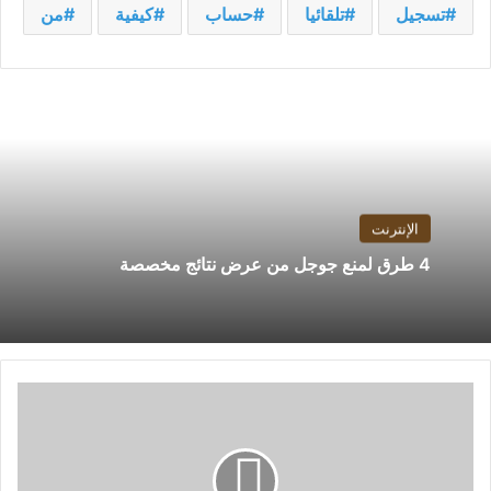
تسجيل
تلقائيا
حساب
كيفية
من
الإنترنت
4 طرق لمنع جوجل من عرض نتائج مخصصة
Hysolate:
احمِ
نفسك
عن
طريق