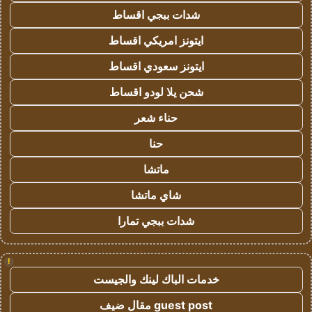
شدات ببجي اقساط
ايتونز امريكي اقساط
ايتونز سعودي اقساط
شحن يلا لودو اقساط
حناء شعر
حنا
ماتشا
شاي ماتشا
شدات ببجي تمارا
!
خدمات الباك لينك والجيست
guest post مقال ضيف