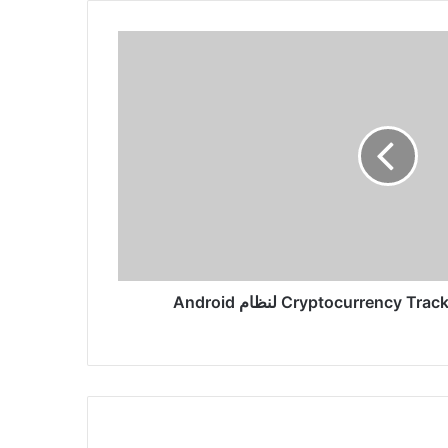
Microsoft OneNote
كيفية استخدام واستكشاف أخطاء
الكتابة الصوتية في Windows
Microsoft Word
كيفية إنشاء روابط رمزية (ارتباط
رمزي) في Windows