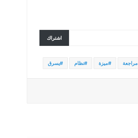
كيفية إضافة وظيفة Bluetooth إلى
الأجهزة التي لا تعمل بتقنية
اشتراك
Bluetooth
كيفية مراقبة استخدامك للإنترنت في
مراجعة
ميزة
نظام
يسرق
نظام التشغيل Windows
كيفية إصلاح رمز خطأ Windows
0xc000000f
كيفية إصلاح خطأ “استثناء المتجر غير