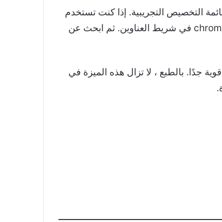
ائمة التخصيص التجريبية. إذا كنت تستخدم
نظام التشغيل Chrome OS المستقر وتريد الوضع المظلم ، فافتح متصفح Chrome واكتب chrome: // flags في شريط العناوين. ثم ابحث عن
خصيص نظام التشغيل Chrome مثل علامة تبويب التخصيص في Windows ، وهي قوية جدًا. بالطبع ، لا تزال هذه الميزة في