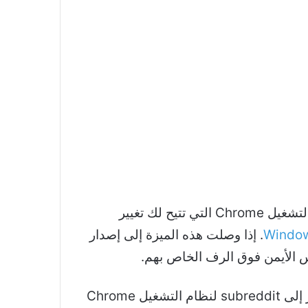
انتظر ، لا يحتوي نظام التشغيل Chrome على أحد هذه حتى الآن؟ تختبر Google قائمة تخصيص نظام التشغيل Chrome التي تتيح لك تغيير
. إذا وصلت هذه الميزة إلى إصدار
وتم تقديم تقرير إلى subreddit لنظام التشغيل Chrome