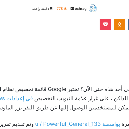
أرسل
eshrag
778
دقيقة واحدة
بريدا
Odnoklassniki
‫Pocket
إلكترونيا
و الداكن ، على غرار علامة التبويب التخصيص
في إعدادات Windows
مرة
بواسطة u / Powerful_General_133