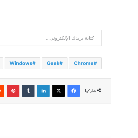
كتابة بريدك الإلكتروني...
Windows
Geek
Chrome
فيسبوك
‫X
لينكدإن
بينت
شاركها
أقرأ التالي