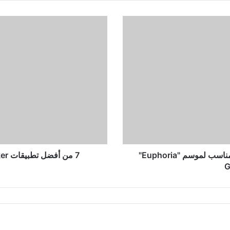
7
من
أفضل
تطبيقات
Cryptocurrency
Tracker
لنظام
Android
تقدم HBO Max خصمًا لمدة عام في الوقت المناسب لموسم "Euphoria"
7 من أفضل تطبيقات Cryptocurrency Tracker لنظام Android