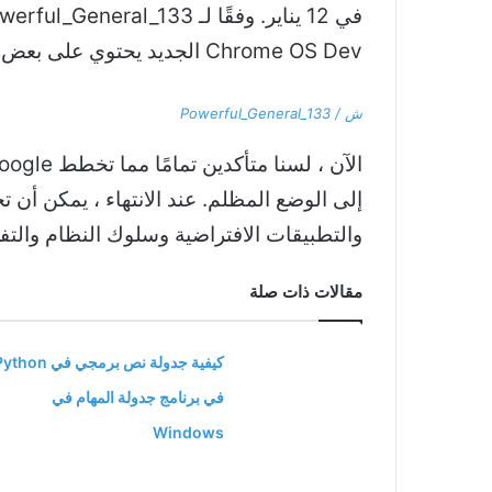
في 12 يناير. وفقًا لـ u / Powerful_General_133 ، لا تتوفر قائمة التخصيص إلا في الأحدث
Chrome OS Dev الجديد يحتوي على بعض المواد التي تستخدمها ، على غرار Android 12.)
ش / Powerful_General_133
والتطبيقات الافتراضية وسلوك النظام والتف
مقالات ذات صلة
كيفية جدولة نص برمجي في hon
في برنامج جدولة المهام في
Windows