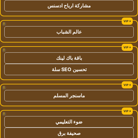
مشاركة ارباح ادسنس
!
عالم الشباب
!
باقة باك لينك
تحسين SEO سلة
!
ماسنجر المسلم
!
ضوء التعليمي
صحيفة برق