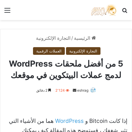
بحث عن
الق
الرئيسية
/
التجارة الإلكترونية
التجارة الإلكترونية
العملات الرقمية
5 من أفضل ملحقات WordPress
لدمج عملات البيتكوين في موقعك
أرسل
eshrag
2٬124
2 دقائق
بريدا
إلكترونيا
إذا كانت Bitcoin و
WordPress
هما من الأشياء التي
تثير شغفك ، فستوضح هذه المقالة كيف يمكنك