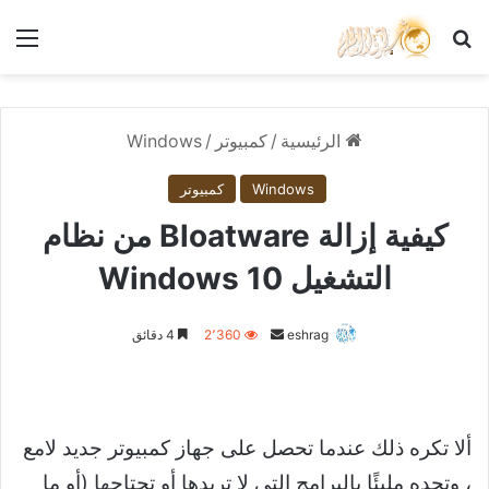
بحث عن
الق
الرئيسية
/
كمبيوتر
/
Windows
Windows
كمبيوتر
كيفية إزالة Bloatware من نظام
التشغيل Windows 10
أرسل
eshrag
2٬360
4 دقائق
بريدا
إلكترونيا
ألا تكره ذلك عندما تحصل على جهاز كمبيوتر جديد لامع
، وتجده مليئًا بالبرامج التي لا تريدها أو تحتاجها (أو ما