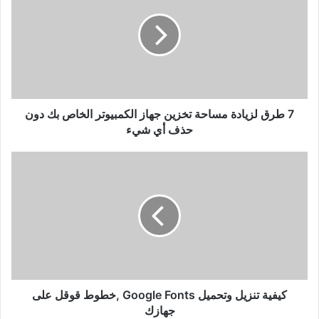
لزيادة
مساحة
تخزين
جهاز
الكمبيوتر
الخاص
بك
دون
7 طرق لزيادة مساحة تخزين جهاز الكمبيوتر الخاص بك دون
حذف
حذف أي شيء
أي
شيء
كيفية
تنزيل
وتحميل
Google
Fonts
,خطوط
قوقل
على
جهازك
كيفية تنزيل وتحميل Google Fonts ,خطوط قوقل على
جهازك