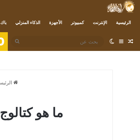
الرئيسية
الإنترنت
كمبيوتر
الأجهزة
الذكاء المنزلي
باك 
0
مقال عشوائي
إضافة عمود جانبي
الوضع المظلم
بحث
عن
الرئيس
ما هو كتالوج Microsoft Update وكيفية استخدا