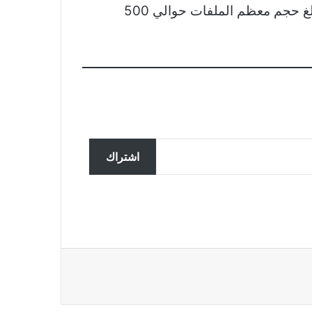
اعتمادًا على حجم التنزيل ، قد يستغرق ذلك عدة دقائق أو أكثر. مع تحديثات الأمان والنظام الرئيسية ، يبلغ حجم معظم الملفات حوالي 500
كيفية إضافة وظيفة Bluetooth إلى
الأجهزة التي لا تعمل بتقنية
اشتراك
Bluetooth
كيفية مراقبة استخدامك للإنترنت في
نظام التشغيل Windows
كيفية إصلاح رمز خطأ Windows
0xc000000f