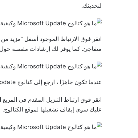
لتحديثك.
متفاجئ. كما يوفر لك إرشادات مفصلة حول كي
عندما تكون جاهزًا ، ارجع إلى كتالوج Microsoft Update وانقر فوق تنزيل بجانب التحديث الذي تريده.
انقر فوق ارتباط التنزيل المقدم في المربع ا
عليك سوى إيقاف تشغيلها لموقع الكتالوج.