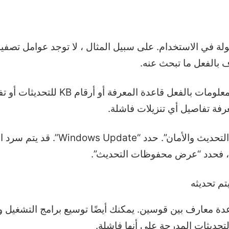
Micro ليس الأكثر سهولة في الاستخدام. على سبيل المثال ، لا توجد ع
ف بالفعل ما تبحث عنه.
من المحتمل أن يعرف مسؤولو تكنولوجيا 
لفتح الإعدادات. اختر “التحديث وا
ء ، فحدد “عرض محفوظات التحديث”.
ة معارف بين قوسين. يمكنك أيضًا توسيع برامج التشغيل وت
حديثات المدرجة على أنها فاشلة.