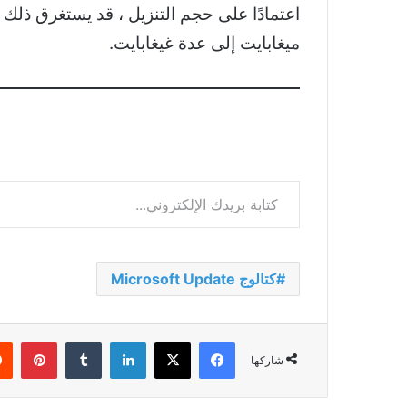
ميغابايت إلى عدة غيغابايت.
كتابة بريدك الإلكتروني...
كتالوج Microsoft Update
فيسبوك
‫X
لينكدإن
بينت
شاركها