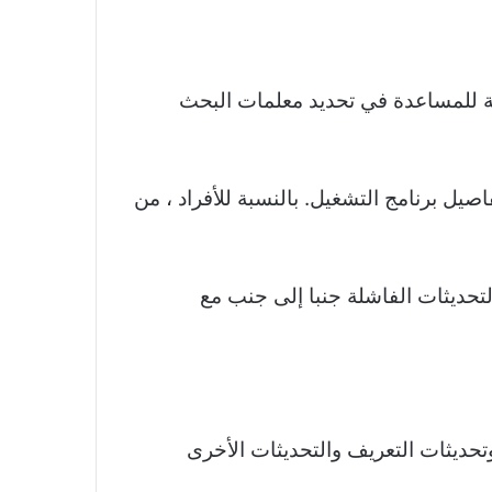
وامل تصفية للمساعدة في تحديد معلمات البحث
المعلومات بالفعل قاعدة المعرفة أو أرقام KB للتحديثات أو تفاصيل برنامج التشغيل. بالنسبة للأفراد ، من
لأمان”. حدد “Windows Update”. قد يتم سرد التحديثات الفاشلة جنبا إلى جنب مع
حديثات التعريف والتحديثات الأخرى