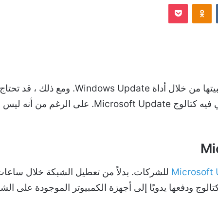
Odnoklassniki
‫Pocket
إلكترونيا
عادةً ما تقوم بتنزيل تحديثات Windows وتثبيت
معينة وتنزيلها يدويًا. هذا هو المكان الذي يأتي فيه كتالوج e
للشركات. بدلاً من تعطيل الشبكة خلال ساعات
تالوج ودفعها يدويًا إلى أجهزة الكمبيوتر الموجودة على ا