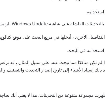
ة على شاشة Windows Update الرئيسية أيضًا.
الأخرى ، أدخلها في مربع البحث على موقع كتالوج Microsoft Update.
لاحظت ، حتى عندما أدخلت رقم KB ، ظهرت مجموعة متنوعة من التحديثات. هذا لا ي