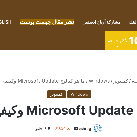
نشر مقال جيست بوست
لينك
مشاركة أرباح ادسنس
GLISH
1
الأكثر قراءة
ية
/
كمبيوتر
/
Windows
/
ما هو كتالوج Microsoft Update وكيفية استخدامه
Windows
كمبيوتر
مه
أرسل
eshrag
2٬300
3 دقائق
بريدا