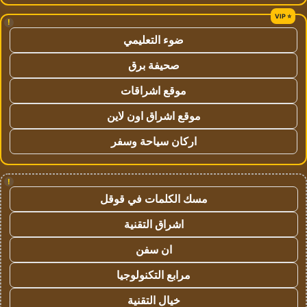
!
ضوء التعليمي
صحيفة برق
موقع اشراقات
موقع اشراق اون لاين
اركان سياحة وسفر
!
مسك الكلمات في قوقل
اشراق التقنية
ان سفن
مرابع التكنولوجيا
خيال التقنية