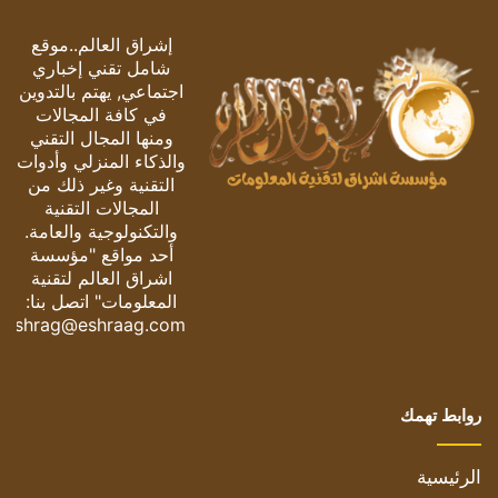
إشراق العالم..موقع
شامل تقني إخباري
اجتماعي, يهتم بالتدوين
في كافة المجالات
ومنها المجال التقني
والذكاء المنزلي وأدوات
التقنية وغير ذلك من
المجالات التقنية
والتكنولوجية والعامة.
أحد مواقع "مؤسسة
اشراق العالم لتقنية
المعلومات" اتصل بنا:
eshrag@eshraag.com
روابط تهمك
الرئيسية