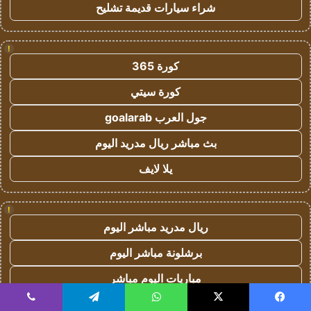
شراء سيارات قديمة تشليح
!
كورة 365
كورة سيتي
جول العرب goalarab
بث مباشر ريال مدريد اليوم
يلا لايف
!
ريال مدريد مباشر اليوم
برشلونة مباشر اليوم
مباريات اليوم مباشر
يلا لايف
يسبوك
‫X
واتساب
تيلقرام
ڤايبر