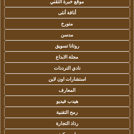
موقع خبرة التقني
أناقة أنثى
متورخ
مدسن
روتانا تسويق
مجلة الابداع
نادي الترددات
استشارات اون لاين
المعارف
هيدب فيديو
رمح التقنية
رذاذ التجارة