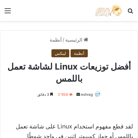
بحث عن
الق
الرئيسية
/
أنظمة
أنظمة
لينكس
أفضل توزيعات Linux لشاشة تعمل
باللمس
أرسل
eshrag
3٬954
3 دقائق
بريدا
إلكترونيا
لقد قطع مفهوم استخدام Linux على شاشة تعمل
باللمس أو جهاز كمبيوتر اثنين في واحد شوطًا