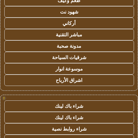
طعم وكيف
شهود نت
أركاني
مباشر التقنية
مدونة صحبة
شرقيات السياحة
موسوعة انوار
اشراق الأرباح
!
شراء باك لينك
شراء باك لينك
شراء روابط نصية