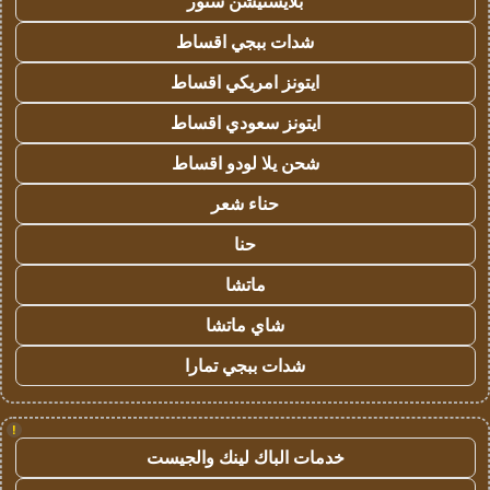
بلايستيشن ستور
شدات ببجي اقساط
ايتونز امريكي اقساط
ايتونز سعودي اقساط
شحن يلا لودو اقساط
حناء شعر
حنا
ماتشا
شاي ماتشا
شدات ببجي تمارا
!
خدمات الباك لينك والجيست