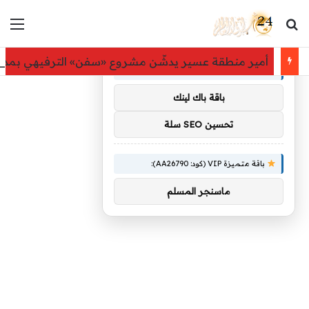
بحث عن
الق
×
توصيات :
أمير منطقة عسير يدشّن مشروع «سفن» الترفيهي بمدينة
باقة متميزة VIP (كود: AA11138):
باقة باك لينك
تحسين SEO سلة
باقة متميزة VIP (كود: AA26790):
ماسنجر المسلم