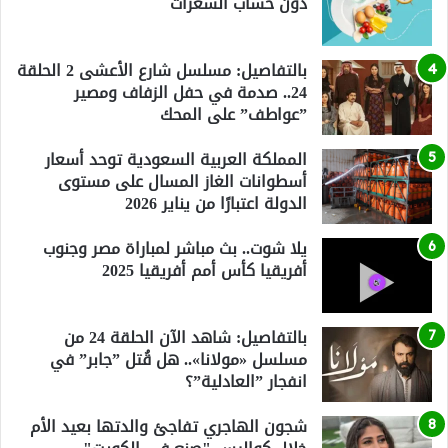
دون حساب السعرات
بالتفاصيل: مسلسل شارع الأعشى 2 الحلقة
24.. صدمة في حفل الزفاف ومصير
”عواطف” على المحك
المملكة العربية السعودية توحد أسعار
أسطوانات الغاز المسال على مستوى
الدولة اعتبارًا من يناير 2026
يلا شوت.. بث مباشر لمباراة مصر وجنوب
أفريقيا كأس أمم أفريقيا 2025
بالتفاصيل: شاهد الآن الحلقة 24 من
مسلسل «مولانا».. هل قُتل ”جابر” في
انفجار ”العادلية”؟
شجون الهاجري تفاجئ والدتها بعيد الأم