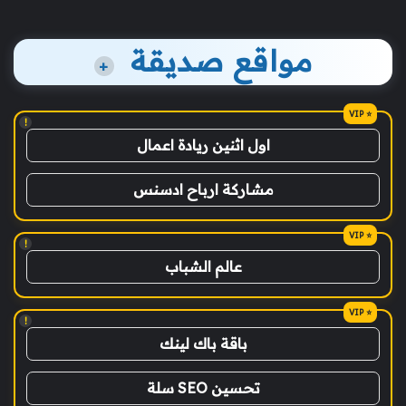
مواقع صديقة
+
!
اول اثنين ريادة اعمال
مشاركة ارباح ادسنس
!
عالم الشباب
!
باقة باك لينك
تحسين SEO سلة