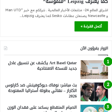
كما يعترف Leipzig “ملموسة”
اشراق العالم 24- متابعات الأخبار العالمية . نترككم مع خبر “Man UTD
و Newcastle يصنعان عطاءات Sesko كما يعترف Leipzig…
أكمل القراءة »
الزوار يقرؤون الآن
Art Basel Qatar يكشف عن تنسيق عادل
جديد للنسخة الافتتاحية
بث مباشر: نوفاك ديوكوفيتش ضد كارلوس
الكاراز – نهائي بطولة أستراليا المفتوحة
2026
الصيام المتقطع يساعد على فقدان الوزن