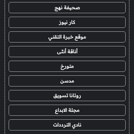
صحيفة نهج
كار نيوز
موقع خبرة التقني
أناقة أنثى
متورخ
مدسن
روتانا تسويق
مجلة الابداع
نادي الترددات