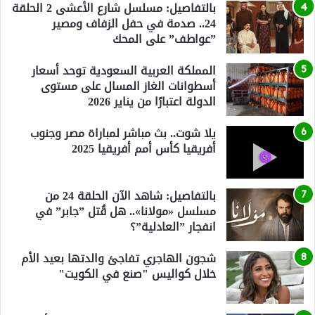
بالتفاصيل: مسلسل شارع الأعشى 2 الحلقة
24.. صدمة في حفل الزفاف ومصير
”عواطف” على المحك
المملكة العربية السعودية توحد أسعار
أسطوانات الغاز المسال على مستوى
الدولة اعتبارًا من يناير 2026
يلا شوت.. بث مباشر لمباراة مصر وجنوب
أفريقيا كأس أمم أفريقيا 2025
بالتفاصيل: شاهد الآن الحلقة 24 من
مسلسل «مولانا».. هل قُتل ”جابر” في
انفجار ”العادلية”؟
شجون الهاجري تفاجئ والدتها بعيد الأم
خلال كواليس "صنع في الكويت"