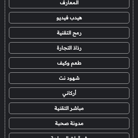
المعارف
هيدب فيديو
رمح التقنية
رذاذ التجارة
طعم وكيف
شهود نت
أركاني
مباشر التقنية
مدونة صحبة