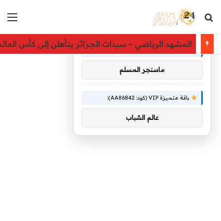
بحث عن
الق
×
توصيات :
المشهد الرياضي – سيدات الجزائر يتأهلن إلى كأس العالم 
باقة متميزة VIP (كود: AA26790):
ماسنجر المسلم
باقة متميزة VIP (كود: AA86842):
عالم الشباب