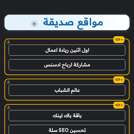
مواقع صديقة
+
!
اول اثنين ريادة اعمال
مشاركة ارباح ادسنس
!
عالم الشباب
!
باقة باك لينك
تحسين SEO سلة