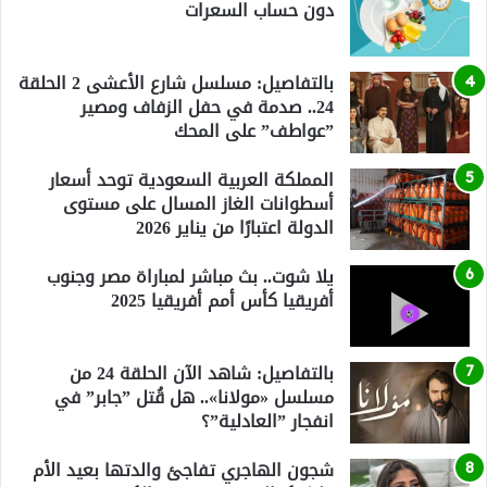
دون حساب السعرات
بالتفاصيل: مسلسل شارع الأعشى 2 الحلقة
24.. صدمة في حفل الزفاف ومصير
”عواطف” على المحك
المملكة العربية السعودية توحد أسعار
أسطوانات الغاز المسال على مستوى
الدولة اعتبارًا من يناير 2026
يلا شوت.. بث مباشر لمباراة مصر وجنوب
أفريقيا كأس أمم أفريقيا 2025
بالتفاصيل: شاهد الآن الحلقة 24 من
مسلسل «مولانا».. هل قُتل ”جابر” في
انفجار ”العادلية”؟
شجون الهاجري تفاجئ والدتها بعيد الأم