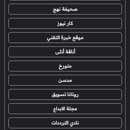
صحيفة نهج
كار نيوز
موقع خبرة التقني
أناقة أنثى
متورخ
مدسن
روتانا تسويق
مجلة الابداع
نادي الترددات