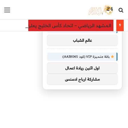
بحث عن
الق
×
توصيات :
المشهد الرياضي – اتحاد كأس الخليج يعلن جدول مباريات خليجي 27.. السعودية تواجه الكويت واليمن
باقة متميزة VIP (كود: AA86842):
عالم الشباب
باقة متميزة VIP (كود: AA38045):
اول اثنين ريادة اعمال
مشاركة ارباح ادسنس