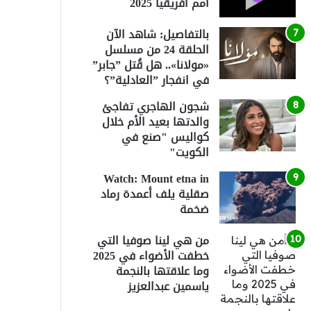
أمم أفريقيا 2025
بالتفاصيل: شاهد الآن
الحلقة 24 من مسلسل
«مولانا».. هل قُتل ”جابر”
في انفجار ”العادلية”؟
شجون الهاجري تفاجئ
والدتها بعيد الأم خلال
كواليس "صنع في
الكويت"
Watch: Mount etna in
صقلية يلف أعمدة رماد
ضخمة
من هي لينا صوفيا التي
خطفت الأضواء في 2025
وما علاقتها بالنجمة
ياسمين عبدالعزيز