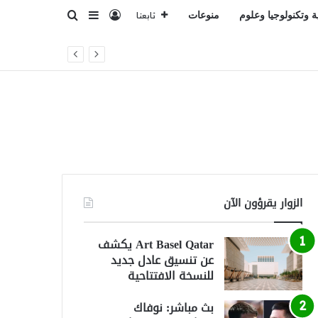
تسجيل الدخول
بحث عن
إضافة عمود جانبي
ة وتكنولوجيا وعلوم
منوعات
تابعنا
عة الأمن والاستقرار
الزوار يقرؤون الآن
Art Basel Qatar يكشف
عن تنسيق عادل جديد
للنسخة الافتتاحية
بث مباشر: نوفاك