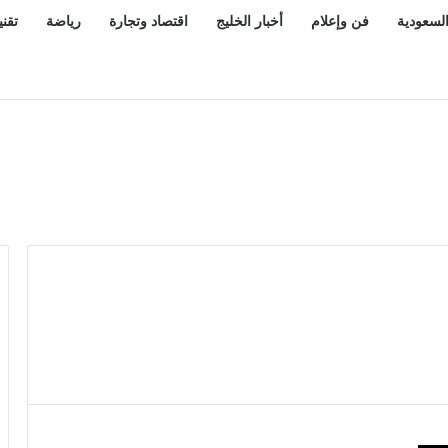
السعودية
فن وإعلام
أخبار الخليج
اقتصاد وتجارة
رياضة
تقني
 مكة للدفاع المشترك» ويؤكد: المملكة ترسخ دورها القيادي في صنا