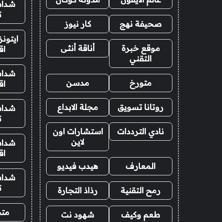
شدات
ت
صحيفة نهج
كار نيوز
ايتون
موقع خبرة
أناقة أنثى
اق
التقني
شدات
متورخ
مدسن
اق
روتانا تسويق
مجلة الابداع
شدات
ت
نادي الترددات
استشارات اون
لاين
شدات
اق
المعارف
هيدب فيديو
شدات
ت
رمح التقنية
رذاذ التجارة
متجر
طعم وكيف
شهود نت