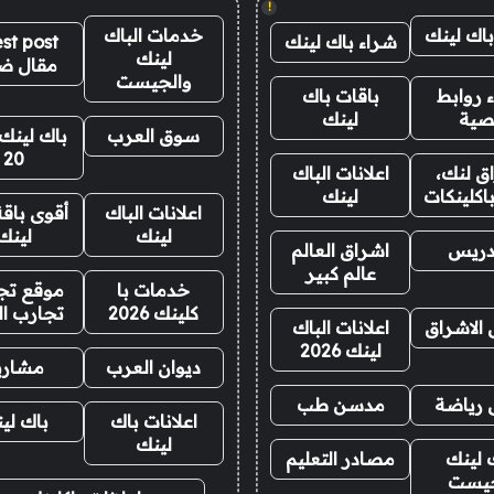
!
باك لينك
خدمات الباك
شراء باك لينك
st post
لينك
مقال ض
والجيست
 روابط
باقات باك
صية
لينك
سوق العرب
باك لينك 
20
ق لنك،
اعلانات الباك
اكلينكات
لينك
اعلانات الباك
أقوى باقة
لينك
لينك
دريس
اشراق العالم
عالم كبير
خدمات با
موقع تجا
كلينك 2026
تجارب ال
 الاشراق
اعلانات الباك
لينك 2026
ديوان العرب
مشاري
 رياضة
مدسن طب
اعلانات باك
باك لي
لينك
 لينك
مصادر التعليم
يست