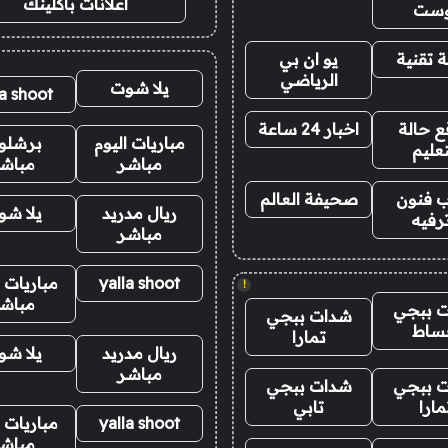
اعلانات باكلينك
وست
 تقنية
يو ان بي
الرياضي
يلا شوت
la shoot
 حالة
اخبار 24 ساعة
مباريات اليوم
برشلو
تعليم
مباشر
مباش
 فنون
صحيفة العالم
ريال مدريد
يلا ش
رفيه
مباشر
yalla shoot
مباريات ا
!
مباش
 ببجي
شدات ببجي
ساط
تمارا
ريال مدريد
يلا ش
مباشر
 ببجي
شدات ببجي
مارا
تابي
yalla shoot
مباريات ا
مباش