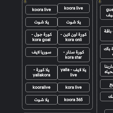
!
!
koora live
koora live
gue
يف
يلا شوت
يلا شوت
باقة
كورة اون لاين -
كورة جول -
kora goal
kora onli
 باك
كورة ستار -
سوريا لايف
kora star
ربنا
يلا لايف - yalla
يلا كورة -
حياه
yallakora
live
ع
kooralive
kora live
نك
koora 365
يلا شوت