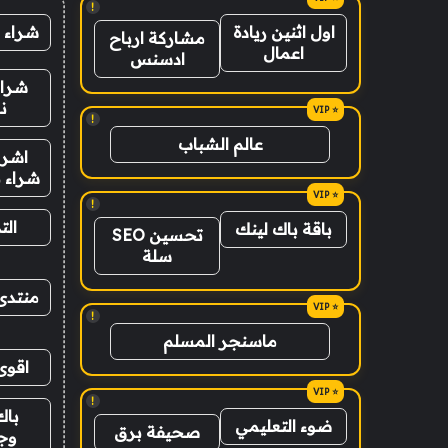
!
شراء 
اول اثنين ريادة
مشاركة ارباح
اعمال
ادسنس
شراء
ن
!
عالم الشباب
اشرا
شراء ب
!
الت
باقة باك لينك
تحسين SEO
سلة
منتدى
!
ماسنجر المسلم
اقوى
!
باك
ضوء التعليمي
صحيفة برق
وج