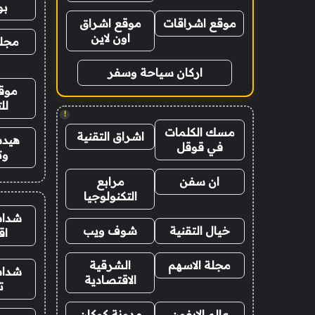
ب
موقع اشراقات
موقع اشراق
اون لاين
مجلة
اركان سياحة وسفر
موقع
لل
!
مسك الكلمات
اشراق التقنية
هيدب
في قوقل
وت
ان سفن
مرابع
التكنولوجيا
شدات
خيال التقنية
شوف ويب
اق
مجلة الاسهم
الشرقية
شدات
الاقتصادية
ت
عالم الايفون
مدونة كوكان