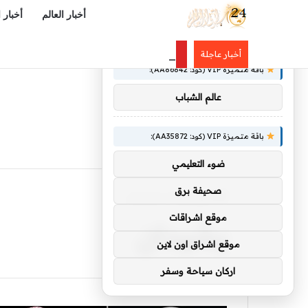
أخبار العالم
أخبار 
×
توصيات :
العثيم يهنئ القيادة بتوقيع «اتفاقية
أخبار عاجلة
باقة متميزة VIP (كود: AA86842):
عالم الشباب
باقة متميزة VIP (كود: AA35872):
ضوء التعليمي
صحيفة برق
الرئيسية
/
يشيدان
يشيدان
موقع اشراقات
موقع اشراق اون لاين
اركان سياحة وسفر