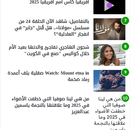
أفريقيا كأس أمم أفريقيا 2025
بالتفاصيل: شاهد الآن الحلقة 24 من
مسلسل «مولانا».. هل قُتل ”جابر” في
انفجار ”العادلية”؟
شجون الهاجري تفاجئ والدتها بعيد الأم
خلال كواليس "صنع في الكويت"
Watch: Mount etna in صقلية يلف أعمدة
رماد ضخمة
من هي لينا صوفيا التي خطفت الأضواء
في 2025 وما علاقتها بالنجمة ياسمين
عبدالعزيز