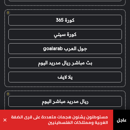
!
كورة 365
كورة سيتي
جول العرب goalarab
بث مباشر ريال مدريد اليوم
يلا لايف
!
ريال مدريد مباشر اليوم
برشلونة مباشر اليوم
مستوطنون يشنون هجمات متعددة على قرى الضفة
عاجل
×
الغربية وممتلكات الفلسطينيين
مباريات اليوم مباشر