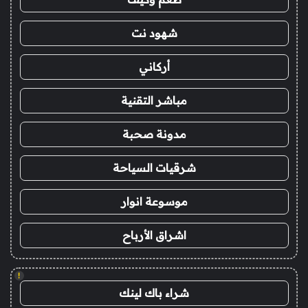
شهود نت
أركاني
مباشر التقنية
مدونة صحبة
شرقيات السياحة
موسوعة انوار
اشراق الأرباح
!
شراء باك لينك