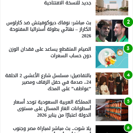
جديد للنسخة الافتتاحية
بث مباشر: نوفاك ديوكوفيتش ضد كارلوس
الكاراز – نهائي بطولة أستراليا المفتوحة
2026
الصيام المتقطع يساعد على فقدان الوزن
دون حساب السعرات
بالتفاصيل: مسلسل شارع الأعشى 2 الحلقة
24.. صدمة في حفل الزفاف ومصير
”عواطف” على المحك
المملكة العربية السعودية توحد أسعار
أسطوانات الغاز المسال على مستوى
الدولة اعتبارًا من يناير 2026
يلا شوت.. بث مباشر لمباراة مصر وجنوب