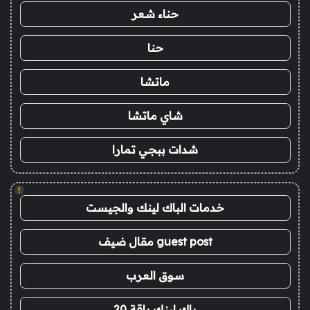
حناء شعر
حنا
ماتشا
شاي ماتشا
شدات ببجي تمارا
!
خدمات الباك لينك والجيست
guest post مقال ضيف
سوق العرب
باك لينك باقة 20