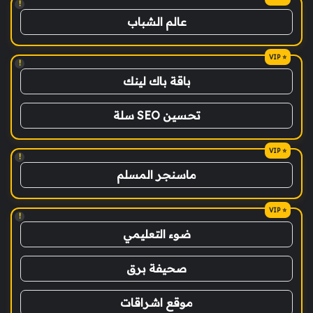
!
عالم الشباب
!
باقة باك لينك
تحسين SEO سلة
!
ماسنجر المسلم
!
ضوء التعليمي
صحيفة برق
موقع اشراقات