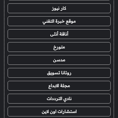
كار نيوز
موقع خبرة التقني
أناقة أنثى
متورخ
مدسن
روتانا تسويق
مجلة الابداع
نادي الترددات
استشارات اون لاين