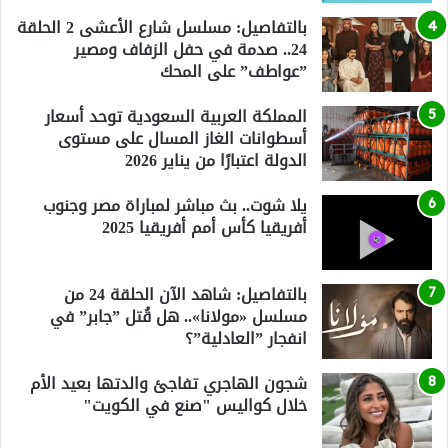
بالتفاصيل: مسلسل شارع الأعشى 2 الحلقة
24.. صدمة في حفل الزفاف ومصير
”عواطف” على المحك
المملكة العربية السعودية توحد أسعار
أسطوانات الغاز المسال على مستوى
الدولة اعتبارًا من يناير 2026
يلا شوت.. بث مباشر لمباراة مصر وجنوب
أفريقيا كأس أمم أفريقيا 2025
بالتفاصيل: شاهد الآن الحلقة 24 من
مسلسل «مولانا».. هل قُتل ”جابر” في
انفجار ”العادلية”؟
شجون الهاجري تفاجئ والدتها بعيد الأم
خلال كواليس "صنع في الكويت"