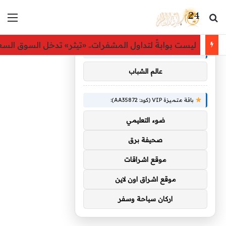
بحث عن
الق
×
توصيات :
ليست بوابةً لتداول المشفرات.. «تيثر» تدخل السوق ال
باقة متميزة VIP (كود: AA86842):
عالم الشباب
باقة متميزة VIP (كود: AA35872):
ضوء التعليمي
صحيفة برق
موقع اشراقات
موقع اشراق اون لاين
اركان سياحة وسفر