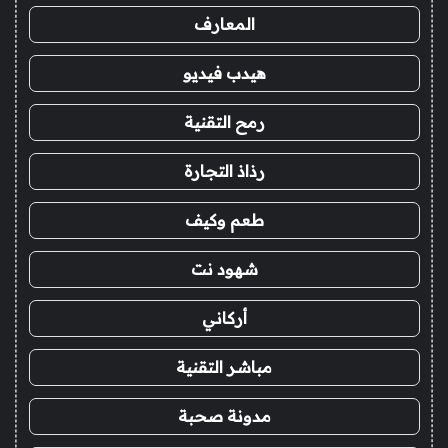
المعارف
هيدب فيديو
رمح التقنية
رذاذ التجارة
طعم وكيف
شهود نت
أركاني
مباشر التقنية
مدونة صحبة