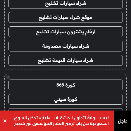
شراء سيارات تشليح
موقع شراء سيارات تشليح
ارقام يشترون سيارات تشليح
شراء سيارات مصدومة
شراء سيارات قديمة تشليح
!
كورة 365
كورة سيتي
جول العرب goalarab
ليست بوابةً لتداول المشفرات.. «تيثر» تدخل السوق
عاجل
×
السعودية من باب ترميز العقار المؤسسي عبر مُصدر
بث مباشر ريال مدريد اليوم
محلي