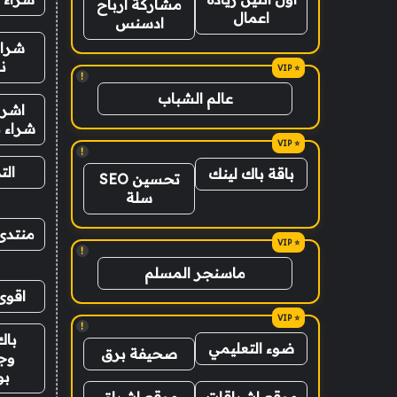
مشاركة ارباح
اعمال
ادسنس
شراء
ن
!
عالم الشباب
اشرا
شراء ب
!
الت
باقة باك لينك
تحسين SEO
سلة
منتدى
!
ماسنجر المسلم
اقوى
!
باك
ضوء التعليمي
صحيفة برق
وج
ب