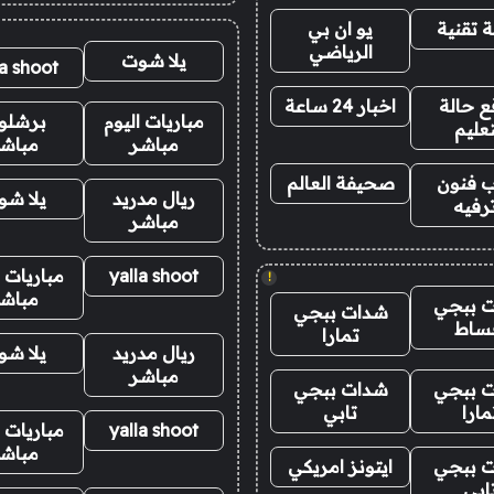
 تقنية
يو ان بي
الرياضي
يلا شوت
la shoot
 حالة
اخبار 24 ساعة
مباريات اليوم
برشلو
تعليم
مباشر
مباش
 فنون
صحيفة العالم
ريال مدريد
يلا ش
رفيه
مباشر
yalla shoot
مباريات ا
!
مباش
 ببجي
شدات ببجي
ساط
تمارا
ريال مدريد
يلا ش
مباشر
 ببجي
شدات ببجي
مارا
تابي
yalla shoot
مباريات ا
مباش
 ببجي
ايتونز امريكي
ابي