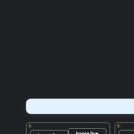
!
!
koora live