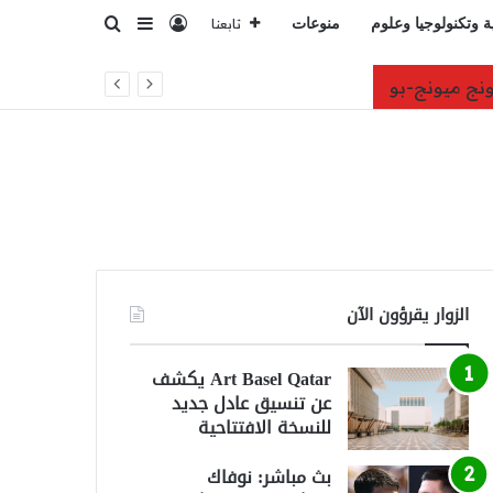
تسجيل الدخول
بحث عن
إضافة عمود جانبي
ة وتكنولوجيا وعلوم
منوعات
تابعنا
صمت
الزوار يقرؤون الآن
Art Basel Qatar يكشف
عن تنسيق عادل جديد
للنسخة الافتتاحية
بث مباشر: نوفاك