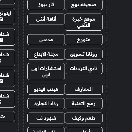
صحيفة نهج
كار نيوز
ايتون
موقع خبرة
أناقة أنثى
اق
التقني
شدات
متورخ
مدسن
اق
روتانا تسويق
مجلة الابداع
شدات
ت
نادي الترددات
استشارات اون
لاين
شدات
اق
المعارف
هيدب فيديو
شدات
ت
رمح التقنية
رذاذ التجارة
متجر
طعم وكيف
شهود نت