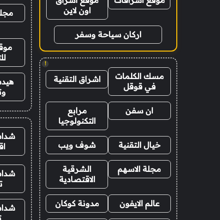
موقع اشراقات
موقع اشراق
اون لاين
مجلة
اركان سياحة وسفر
موقع
لل
!
مسك الكلمات
اشراق التقنية
هيدب
في قوقل
وت
ان سفن
مرابع
التكنولوجيا
شدات
خيال التقنية
شوف ويب
اق
مجلة الاسهم
الشرقية
شدات
الاقتصادية
ت
عالم الايفون
مدونة كوكان
شدات
ت