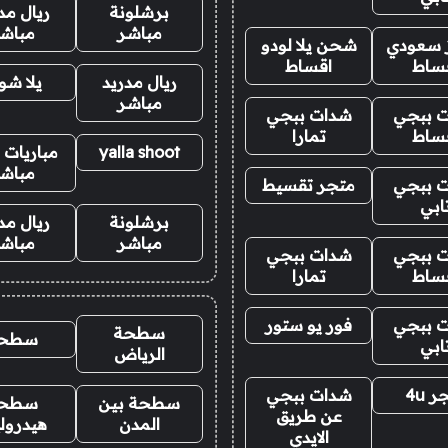
برشلونة
ريال مد
مباشر
مباش
ز سعودي
شحن يلا لودو
ساط
اقساط
ريال مدريد
يلا ش
مباشر
 ببجي
شدات ببجي
ساط
تمارا
yalla shoot
مباريات ا
مباش
 ببجي
متجر تقسيط
ابي
برشلونة
ريال مد
مباشر
مباش
 ببجي
شدات ببجي
ساط
تمارا
 ببجي
فور يو ستور
سطحة
سطح
ابي
الرياض
 4u
شدات ببجي
سطحة بين
سطح
عن طريق
المدن
هيدرول
الايدي