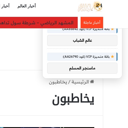
أخبار العالم
أخبار 
×
توصيات :
«لدينا كميات هائلة».. ترامب يرد على 
أخبار عاجلة
باقة متميزة VIP (كود: AA86842):
عالم الشباب
باقة متميزة VIP (كود: AA26790):
ماسنجر المسلم
الرئيسية
/
يخاطبون
يخاطبون