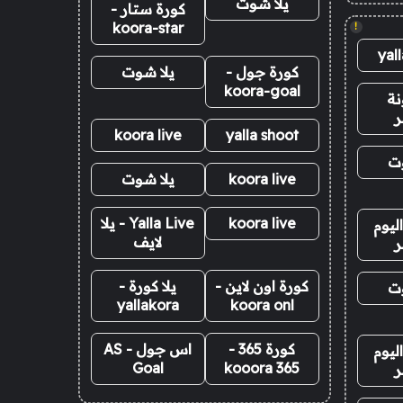
يلا شوت
كورة ستار -
koora-star
!
yal
كورة جول -
يلا شوت
koora-goal
نة
ر
koora live
yalla shoot
وت
koora live
يلا شوت
koora live
Yalla Live - يلا
ليوم
لايف
ر
كورة اون لاين -
يلا كورة -
وت
yallakora
koora onl
كورة 365 -
اس جول - AS
ليوم
Goal
kooora 365
ر