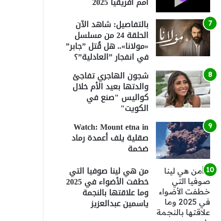
أمم أفريقيا 2025
بالتفاصيل: شاهد الآن
الحلقة 24 من مسلسل
«مولانا».. هل قُتل ”جابر”
في انفجار ”العادلية”؟
شجون الهاجري تفاجئ
والدتها بعيد الأم خلال
كواليس "صنع في
الكويت"
Watch: Mount etna in
صقلية يلف أعمدة رماد
ضخمة
من هي لينا صوفيا التي
خطفت الأضواء في 2025
وما علاقتها بالنجمة
ياسمين عبدالعزيز