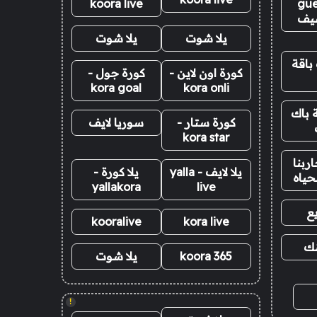
koora live
gue
يف
يلا شوت
يلا شوت
باقة
كورة اون لاين -
كورة جول -
kora goal
kora onli
 باك
كورة ستار -
سوريا لايف
kora star
ربنا
يلا لايف - yalla
يلا كورة -
حياه
yallakora
live
ع
kooralive
kora live
نك
koora 365
يلا شوت
!