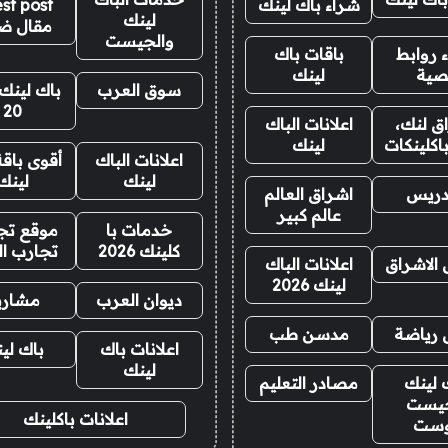
شراء باك لينك
st post
لينك
مقال ض
والجيست
 روابط
باقات باك
صية
لينك
سوق العرب
باك لينك 
20
ق لنك،
اعلانات الباك
اكلينكات
لينك
اعلانات الباك
أقوى باقة
لينك
لينك
دريس
اشراق العالم
عالم كبير
خدمات با
موقع تجا
كلينك 2026
تجارب ال
 الاشراق
اعلانات الباك
لينك 2026
ديوان العرب
مشاري
 رياضة
مدسن طب
اعلانات باك
باك لي
لينك
 لينك
مصادر التعليم
يست
اعلانات باكلينك
وست