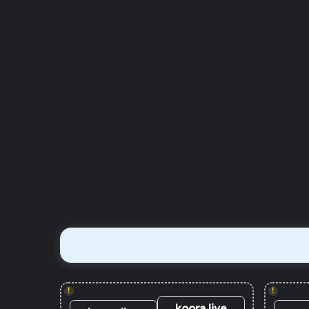
!
!
koora live