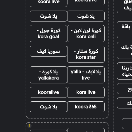
koora live
gue
يف
يلا شوت
يلا شوت
باقة
كورة اون لاين -
كورة جول -
kora goal
kora onli
 باك
كورة ستار -
سوريا لايف
kora star
ربنا
يلا لايف - yalla
يلا كورة -
حياه
yallakora
live
ع
kooralive
kora live
نك
koora 365
يلا شوت
!