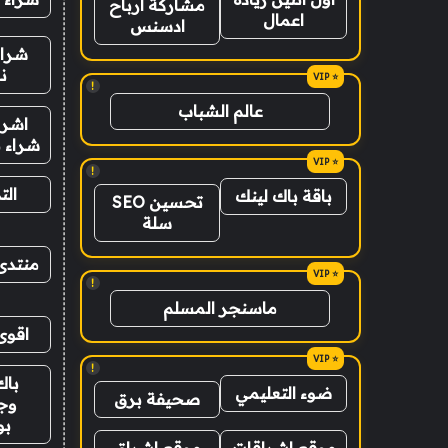
مشاركة ارباح
اعمال
ادسنس
شراء
ن
!
عالم الشباب
اشرا
شراء ب
!
الت
باقة باك لينك
تحسين SEO
سلة
منتدى
!
ماسنجر المسلم
اقوى
!
باك
ضوء التعليمي
صحيفة برق
وج
ب