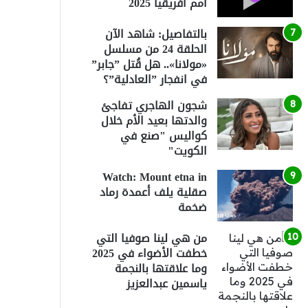
أمم أفريقيا 2025
بالتفاصيل: شاهد الآن
الحلقة 24 من مسلسل
«مولانا».. هل قُتل ”جابر”
في انفجار ”العادلية”؟
شجون الهاجري تفاجئ
والدتها بعيد الأم خلال
كواليس "صنع في
الكويت"
Watch: Mount etna in
صقلية يلف أعمدة رماد
ضخمة
من هي لينا صوفيا التي
خطفت الأضواء في 2025
وما علاقتها بالنجمة
ياسمين عبدالعزيز