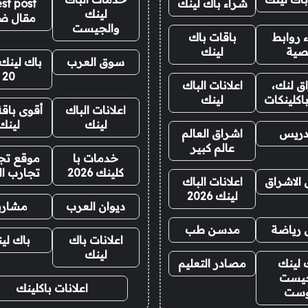
شراء باك لينك
st post
لينك
مقال ض
والجيست
 روابط
باقات باك
صية
لينك
سوق العرب
باك لينك 
20
ق لنك،
اعلانات الباك
اكلينكات
لينك
اعلانات الباك
أقوى باقة
لينك
لينك
دريس
اشراق العالم
عالم كبير
خدمات با
موقع تجا
كلينك 2026
تجارب ال
 الاشراق
اعلانات الباك
لينك 2026
ديوان العرب
مشاري
 رياضة
مدسن طب
اعلانات باك
باك لي
لينك
 لينك
مصادر التعليم
يست
اعلانات باكلينك
وست