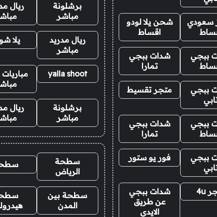
برشلونة
ريال مد
مباشر
مباش
ز سعودي
شحن يلا لودو
ساط
اقساط
ريال مدريد
يلا ش
مباشر
 ببجي
شدات ببجي
ساط
تمارا
yalla shoot
مباريات ا
مباش
 ببجي
متجر تقسيط
ابي
برشلونة
ريال مد
مباشر
مباش
 ببجي
شدات ببجي
ساط
تمارا
 ببجي
فور يو ستور
سطحة
سطح
ابي
الرياض
 4u
شدات ببجي
سطحة بين
سطح
عن طريق
المدن
هيدرول
الايدي