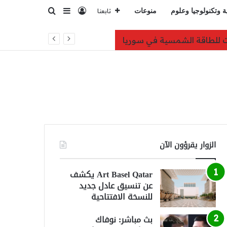
تسجيل الدخول
بحث عن
إضافة عمود جانبي
ة وتكنولوجيا وعلوم
منوعات
تابعنا
عات للطاقة الشمسية في سوريا
الزوار يقرؤون الآن
Art Basel Qatar يكشف
عن تنسيق عادل جديد
للنسخة الافتتاحية
بث مباشر: نوفاك