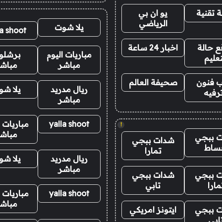
 تقنية
يو ان بي
الرياضي
يلا شوت
la shoot
 حالة
اخبار 24 ساعة
مباريات اليوم
برشلو
تعليم
مباشر
مباش
 فنون
صحيفة العالم
ريال مدريد
يلا ش
رفيه
مباشر
yalla shoot
مباريات ا
!
مباش
 ببجي
شدات ببجي
ساط
تمارا
ريال مدريد
يلا ش
مباشر
 ببجي
شدات ببجي
مارا
تابي
yalla shoot
مباريات ا
مباش
 ببجي
ايتونز امريكي
ابي