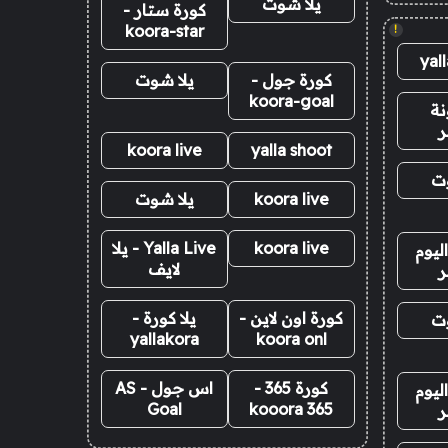
يلا شوت
كورة ستار -
koora-star
!
yal
كورة جول -
يلا شوت
koora-goal
نة
ر
koora live
yalla shoot
وت
koora live
يلا شوت
koora live
Yalla Live - يلا
ليوم
لايف
ر
كورة اون لاين -
يلا كورة -
وت
yallakora
koora onl
كورة 365 -
اس جول - AS
ليوم
Goal
kooora 365
ر