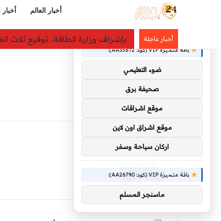
أخبار العالم
أخبار 
×
توصيات :
بإشراف وزارة الطاقة.. توقيع ثلاث ا
أخبار عاجلة
باقة متميزة VIP (كود: AA35872):
ضوء التعليمي
صحيفة برق
موقع اشراقات
موقع اشراق اون لاين
الرئيسية
/
يتحرر
اركان سياحة وسفر
يتحرر
باقة متميزة VIP (كود: AA26790):
ماسنجر المسلم