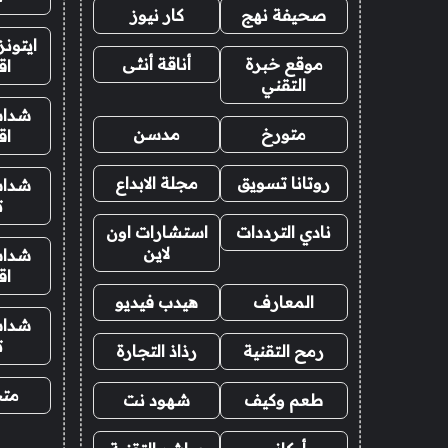
صحيفة نهج
كار نيوز
ايتون
موقع خبرة
أناقة أنثى
اق
التقني
شدات
متورخ
مدسن
اق
روتانا تسويق
مجلة الابداع
شدات
ت
نادي الترددات
استشارات اون
لاين
شدات
اق
المعارف
هيدب فيديو
شدات
ت
رمح التقنية
رذاذ التجارة
متجر
طعم وكيف
شهود نت