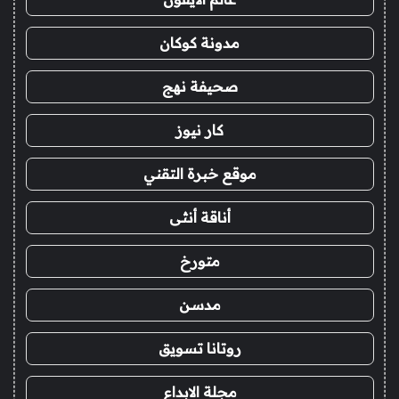
مدونة كوكان
صحيفة نهج
كار نيوز
موقع خبرة التقني
أناقة أنثى
متورخ
مدسن
روتانا تسويق
مجلة الابداع