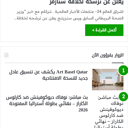
يعلن عن ترشحه لخلافة ستارمر
اشراق العالم 24- متابعات الأخبار العالمية . نترككم مع خبر “وزير
الصحة البريطاني السابق ويس ستريتنج يعلن عن ترشحه لخلافة…
أكمل القراءة »
الزوار يقرؤون الآن
Art Basel Qatar يكشف عن تنسيق عادل
جديد للنسخة الافتتاحية
بث مباشر: نوفاك ديوكوفيتش ضد كارلوس
الكاراز – نهائي بطولة أستراليا المفتوحة
2026