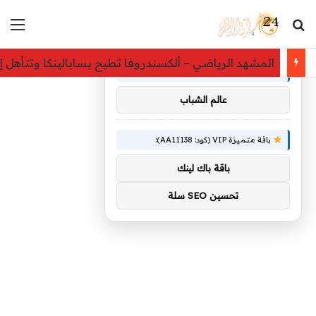
بحث عن
الق
×
توصيات :
المشهد الرياضي – ألكسندروفا تطيح بسابالينكا وتتأهل إ
باقة متميزة VIP (كود: AA86842):
عالم الشباب
باقة متميزة VIP (كود: AA11138):
باقة باك لينك
تحسين SEO سلة