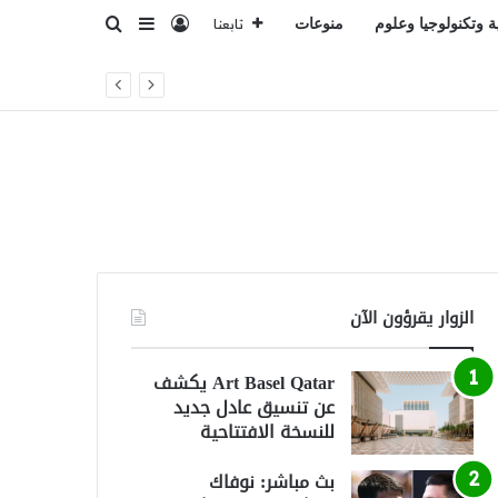
تسجيل الدخول
بحث عن
إضافة عمود جانبي
ة وتكنولوجيا وعلوم
منوعات
تابعنا
الزوار يقرؤون الآن
Art Basel Qatar يكشف
عن تنسيق عادل جديد
للنسخة الافتتاحية
بث مباشر: نوفاك