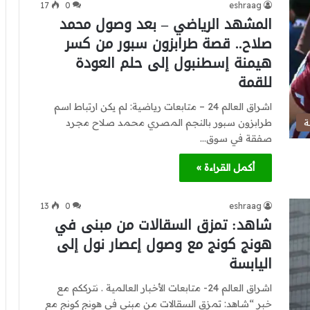
17
0
eshraag
المشهد الرياضي – بعد وصول محمد
صلاح.. قصة طرابزون سبور من كسر
هيمنة إسطنبول إلى حلم العودة
للقمة
اشراق العالم 24 – متابعات رياضية: لم يكن ارتباط اسم
طرابزون سبور بالنجم المصري محمد صلاح مجرد
ة
صفقة في سوق…
أكمل القراءة »
13
0
eshraag
شاهد: تمزق السقالات من مبنى في
هونج كونج مع وصول إعصار نول إلى
اليابسة
اشراق العالم 24- متابعات الأخبار العالمية . نترككم مع
خبر “شاهد: تمزق السقالات من مبنى في هونج كونج مع