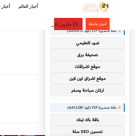
أخبار العالم
أخبار 
×
توصيات :
36 مليون فنجان كل يوم.. تقرير: السعودية ثانية العرب في استهلاك القهوة وسوقها يتجه نحو 40 مليار ريال
أخبار عاجلة
باقة متميزة VIP (كود: AA35872):
ضوء التعليمي
صحيفة برق
موقع اشراقات
موقع اشراق اون لاين
الرئيسية
/
وصول
اركان سياحة وسفر
وصول
باقة متميزة VIP (كود: AA11138):
باقة باك لينك
تحسين SEO سلة