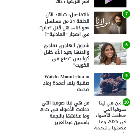
أمم أفريقيا 2025
بالتفاصيل: شاهد الآن
الحلقة 24 من مسلسل
«مولانا».. هل قُتل ”جابر”
في انفجار ”العادلية”؟
شجون الهاجري تفاجئ
والدتها بعيد الأم خلال
كواليس "صنع في
الكويت"
Watch: Mount etna in
صقلية يلف أعمدة رماد
ضخمة
من هي لينا صوفيا التي
خطفت الأضواء في 2025
وما علاقتها بالنجمة
ياسمين عبدالعزيز