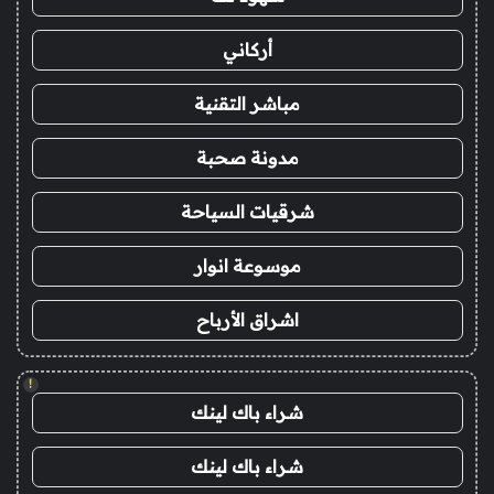
أركاني
مباشر التقنية
مدونة صحبة
شرقيات السياحة
موسوعة انوار
اشراق الأرباح
!
شراء باك لينك
شراء باك لينك