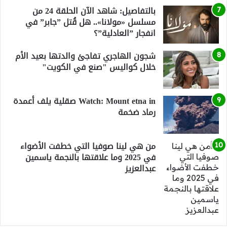
بالتفاصيل: شاهد الآن الحلقة 24 من
مسلسل «مولانا».. هل قُتل ”جابر” في
انفجار ”العادلية”؟
شجون الهاجري تفاجئ والدتها بعيد الأم
خلال كواليس "صنع في الكويت"
Watch: Mount etna in صقلية يلف أعمدة
رماد ضخمة
من هي لينا صوفيا التي خطفت الأضواء
في 2025 وما علاقتها بالنجمة ياسمين
عبدالعزيز