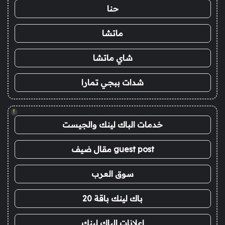
حنا
ماتشا
شاي ماتشا
شدات ببجي تمارا
!
خدمات الباك لينك والجيست
guest post مقال ضيف
سوق العرب
باك لينك باقة 20
اعلانات الباك لينك