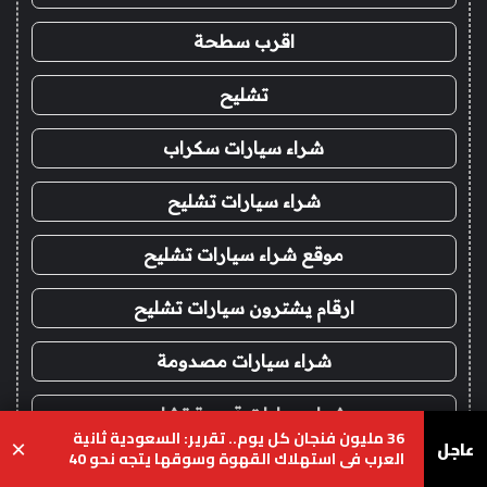
اقرب سطحة
تشليح
شراء سيارات سكراب
شراء سيارات تشليح
موقع شراء سيارات تشليح
ارقام يشترون سيارات تشليح
شراء سيارات مصدومة
شراء سيارات قديمة تشليح
36 مليون فنجان كل يوم.. تقرير: السعودية ثانية
عاجل
×
العرب في استهلاك القهوة وسوقها يتجه نحو 40
مليار ريال
!