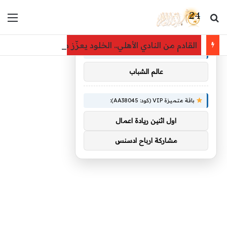
بحث عن
الق
×
توصيات :
القادم من النادي الأهلي.. الخلود يعزّز صفوفه باللاعب يا
باقة متميزة VIP (كود: AA86842):
عالم الشباب
باقة متميزة VIP (كود: AA38045):
اول اثنين ريادة اعمال
مشاركة ارباح ادسنس