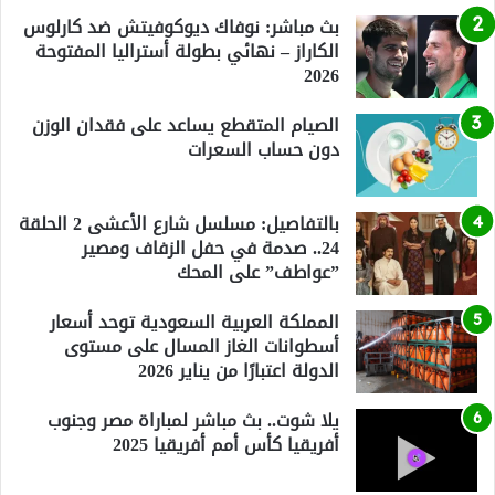
بث مباشر: نوفاك ديوكوفيتش ضد كارلوس
الكاراز – نهائي بطولة أستراليا المفتوحة
2026
الصيام المتقطع يساعد على فقدان الوزن
دون حساب السعرات
بالتفاصيل: مسلسل شارع الأعشى 2 الحلقة
24.. صدمة في حفل الزفاف ومصير
”عواطف” على المحك
المملكة العربية السعودية توحد أسعار
أسطوانات الغاز المسال على مستوى
الدولة اعتبارًا من يناير 2026
يلا شوت.. بث مباشر لمباراة مصر وجنوب
أفريقيا كأس أمم أفريقيا 2025