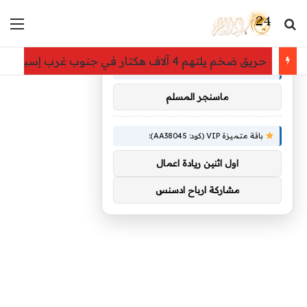
بحث عن
الق
×
توصيات :
حريق ضخم يلتهم 4 آلاف هكتار في جنوب غرب إسبانيا
باقة متميزة VIP (كود: AA26790):
ماسنجر المسلم
باقة متميزة VIP (كود: AA38045):
اول اثنين ريادة اعمال
مشاركة ارباح ادسنس