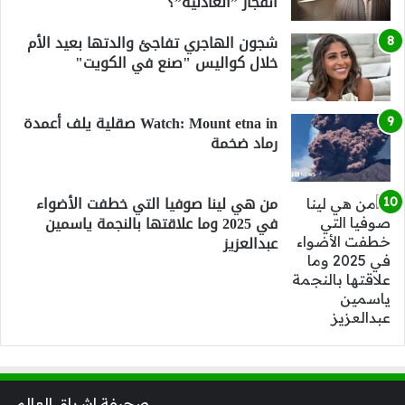
انفجار ”العادلية”؟
شجون الهاجري تفاجئ والدتها بعيد الأم
خلال كواليس "صنع في الكويت"
Watch: Mount etna in صقلية يلف أعمدة
رماد ضخمة
من هي لينا صوفيا التي خطفت الأضواء
في 2025 وما علاقتها بالنجمة ياسمين
عبدالعزيز
صحيفة اشراق العالم