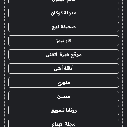
مدونة كوكان
صحيفة نهج
كار نيوز
موقع خبرة التقني
أناقة أنثى
متورخ
مدسن
روتانا تسويق
مجلة الابداع