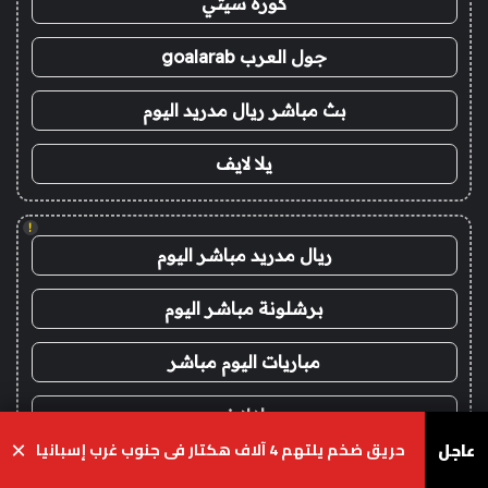
كورة سيتي
جول العرب goalarab
بث مباشر ريال مدريد اليوم
يلا لايف
!
ريال مدريد مباشر اليوم
برشلونة مباشر اليوم
مباريات اليوم مباشر
يلا لايف
عاجل
حريق ضخم يلتهم 4 آلاف هكتار في جنوب غرب إسبانيا
×
yalla live