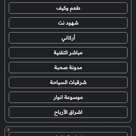
طعم وكيف
شهود نت
أركاني
مباشر التقنية
مدونة صحبة
شرقيات السياحة
موسوعة انوار
اشراق الأرباح
!