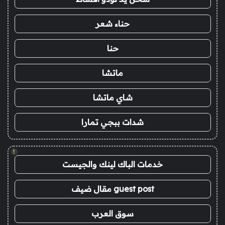
حناء شعر
حنا
ماتشا
شاي ماتشا
شدات ببجي تمارا
!
خدمات الباك لينك والجيست
guest post مقال ضيف
سوق العرب