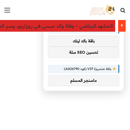
بحث عن
الق
×
توصيات :
المشهد الرياضي – وفاة والد ميسي في روزاريو.. وسر الدمو
باقة متميزة VIP (كود: AA11138):
باقة باك لينك
تحسين SEO سلة
باقة متميزة VIP (كود: AA26790):
ماسنجر المسلم