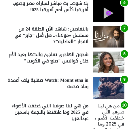
يلا شوت.. بث مباشر لمباراة مصر وجنوب
أفريقيا كأس أمم أفريقيا 2025
بالتفاصيل: شاهد الآن الحلقة 24 من
مسلسل «مولانا».. هل قُتل ”جابر” في
انفجار ”العادلية”؟
شجون الهاجري تفاجئ والدتها بعيد الأم
خلال كواليس "صنع في الكويت"
Watch: Mount etna in صقلية يلف أعمدة
رماد ضخمة
من هي لينا صوفيا التي خطفت الأضواء
في 2025 وما علاقتها بالنجمة ياسمين
عبدالعزيز