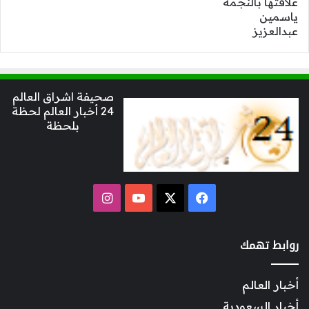
صحيفة اشراق العالم
24 أخبار العالم لحظة
بلحظة
‫X
فيسبوك
‫YouTube
انستقرام
روابط تهمك
أخبار العالم
أخبار السعودية