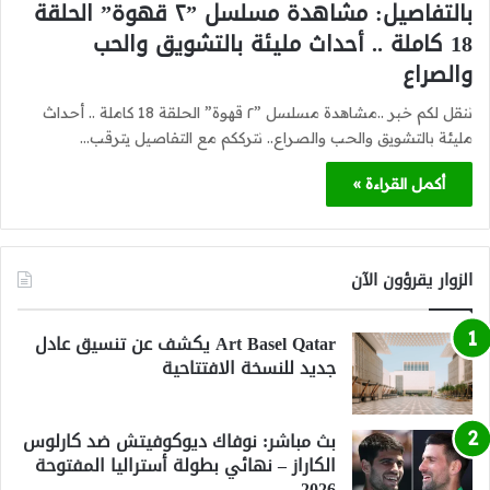
بالتفاصيل: مشاهدة مسلسل ”٢ قهوة” الحلقة
18 كاملة .. أحداث مليئة بالتشويق والحب
والصراع
ننقل لكم خبر ..مشاهدة مسلسل ”٢ قهوة” الحلقة 18 كاملة .. أحداث
مليئة بالتشويق والحب والصراع.. نترككم مع التفاصيل يترقب…
أكمل القراءة »
الزوار يقرؤون الآن
Art Basel Qatar يكشف عن تنسيق عادل
جديد للنسخة الافتتاحية
بث مباشر: نوفاك ديوكوفيتش ضد كارلوس
الكاراز – نهائي بطولة أستراليا المفتوحة
2026