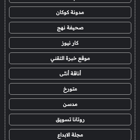
مدونة كوكان
صحيفة نهج
كار نيوز
موقع خبرة التقني
أناقة أنثى
متورخ
مدسن
روتانا تسويق
مجلة الابداع