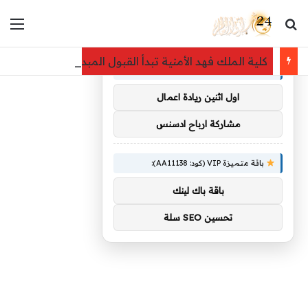
بحث عن
الق
×
توصيات :
كلية الملك فهد الأمنية تبدأ القبول المبدئي لدورة تأهيل الض
باقة متميزة VIP (كود: AA38045):
اول اثنين ريادة اعمال
مشاركة ارباح ادسنس
باقة متميزة VIP (كود: AA11138):
باقة باك لينك
تحسين SEO سلة