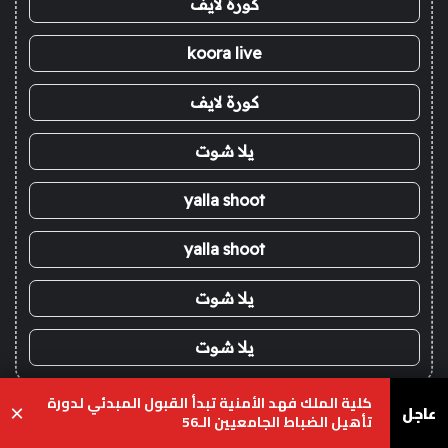
كورة لايف
koora live
كورة لايف
يلا شوت
yalla shoot
yalla shoot
يلا شوت
يلا شوت
كلية الملك فهد الأمنية تبدأ القبول المبدئي لدورة
!
عاجل
×
تأهيل الضباط الجامعيين الـ56
موقع كورة