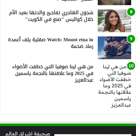
شجون الهاجري تفاجئ والدتها بعيد الأم
خلال كواليس "صنع في الكويت"
Watch: Mount etna in صقلية يلف أعمدة
رماد ضخمة
من هي لينا صوفيا التي خطفت الأضواء
في 2025 وما علاقتها بالنجمة ياسمين
عبدالعزيز
صحيفة اشراق العالم