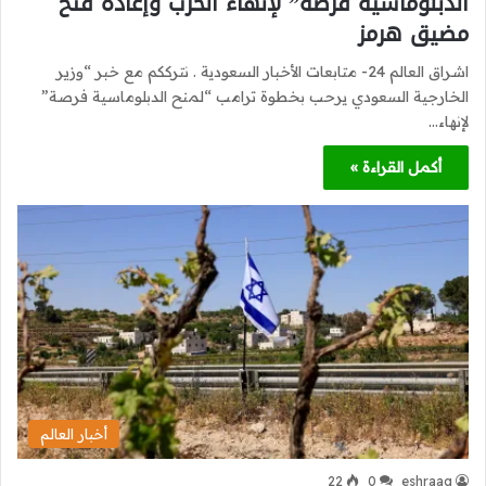
الدبلوماسية فرصة” لإنهاء الحرب وإعادة فتح
مضيق هرمز
اشراق العالم 24- متابعات الأخبار السعودية . نترككم مع خبر “وزير
الخارجية السعودي يرحب بخطوة ترامب “لمنح الدبلوماسية فرصة”
لإنهاء…
أكمل القراءة »
أخبار العالم
22
0
eshraag