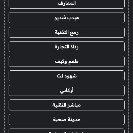
المعارف
هيدب فيديو
رمح التقنية
رذاذ التجارة
طعم وكيف
شهود نت
أركاني
مباشر التقنية
مدونة صحبة