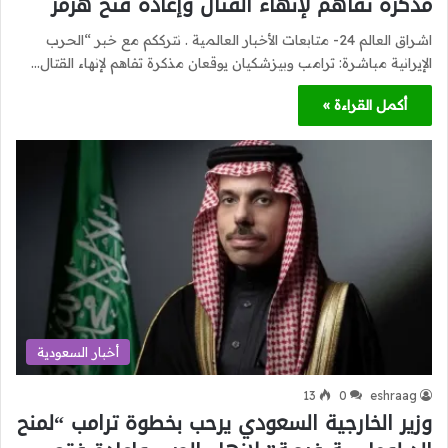
مذكرة تفاهم لإنهاء القتال وإعادة فتح هرمز
اشراق العالم 24- متابعات الأخبار العالمية . نترككم مع خبر “الحرب
الإيرانية مباشرة: ترامب وبيزشكيان يوقعان مذكرة تفاهم لإنهاء القتال…
أكمل القراءة »
أخبار السعودية
13
0
eshraag
وزير الخارجية السعودي يرحب بخطوة ترامب “لمنح