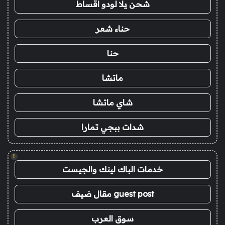
شحن يلا لودو اقساط
حناء شعر
حنا
ماتشا
شاي ماتشا
شدات ببجي تمارا
!
خدمات الباك لينك والجيست
guest post مقال ضيف
سوق العرب