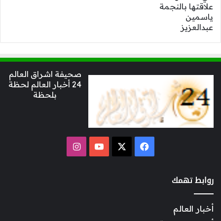
صحيفة اشراق العالم
24 أخبار العالم لحظة
بلحظة
‫X
فيسبوك
‫YouTube
انستقرام
روابط تهمك
أخبار العالم