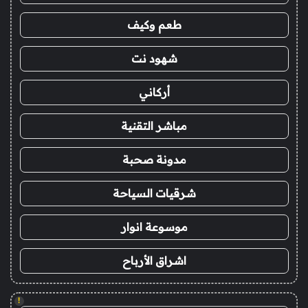
طعم وكيف
شهود نت
أركاني
مباشر التقنية
مدونة صحبة
شرقيات السياحة
موسوعة انوار
اشراق الأرباح
!