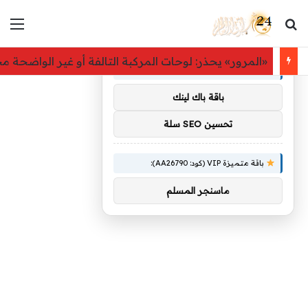
بحث عن
الق
×
توصيات :
«المرور» يحذر: لوحات المركبة التالفة أو غير الواضحة مخالفة بغ
باقة متميزة VIP (كود: AA11138):
باقة باك لينك
تحسين SEO سلة
باقة متميزة VIP (كود: AA26790):
ماسنجر المسلم