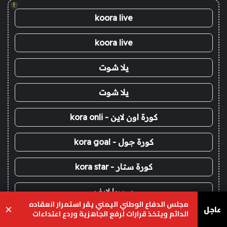
!
koora live
koora live
يلا شوت
يلا شوت
كورة اون لاين - kora onli
كورة جول - kora goal
كورة ستار - kora star
سوريا لايف
مجلس الدفاع الوطني اليمني يقر استمرار انعقاده
عاجل
×
الدائم ويتخذ قرارات لرفع الجاهزية وردع اعتداءات
يلا لايف - yalla live
المليشيات الحوثية