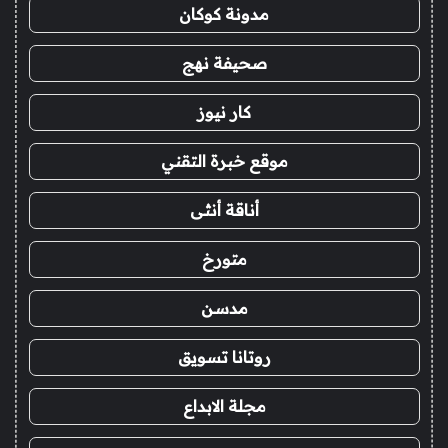
مدونة كوكان
صحيفة نهج
كار نيوز
موقع خبرة التقني
أناقة أنثى
متورخ
مدسن
روتانا تسويق
مجلة الابداع