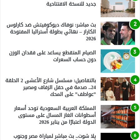
جديد للنسخة الافتتاحية
بث مباشر: نوفاك ديوكوفيتش ضد كارلوس
الكاراز – نهائي بطولة أستراليا المفتوحة
2026
الصيام المتقطع يساعد على فقدان الوزن
دون حساب السعرات
بالتفاصيل: مسلسل شارع الأعشى 2 الحلقة
24.. صدمة في حفل الزفاف ومصير
”عواطف” على المحك
المملكة العربية السعودية توحد أسعار
أسطوانات الغاز المسال على مستوى
الدولة اعتبارًا من يناير 2026
يلا شوت.. بث مباشر لمباراة مصر وجنوب