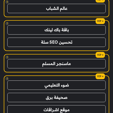
!
عالم الشباب
!
باقة باك لينك
تحسين SEO سلة
!
ماسنجر المسلم
!
ضوء التعليمي
صحيفة برق
موقع اشراقات