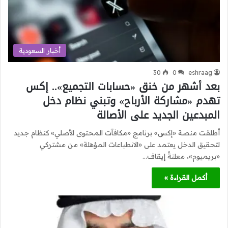
أخبار السعودية
30
0
eshraag
بعد أشهر من خنق «حسابات التجميع».. إكس
تهدم «مشاركة الأرباح» وتبني نظام دخل
المبدعين الجديد على الأصالة
أطلقت منصة «إكس» برنامج «مكافآت المحتوى الأصلي» كنظام جديد
لتحقيق الدخل يعتمد على «الانطباعات المؤهلة» من مشتركي
«بريميوم»، معلنةً إيقاف…
أكمل القراءة »