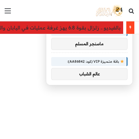
بحث عن
الق
×
توصيات :
بالفيديو .. زلزال بقوة 6.8 يهز غرفة عمليات في اليابان والطاقم الطبي يواصل الجراحة
باقة متميزة VIP (كود: AA26790):
ماسنجر المسلم
باقة متميزة VIP (كود: AA86842):
عالم الشباب