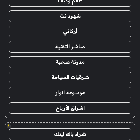
طعم وكيف
شهود نت
أركاني
مباشر التقنية
مدونة صحبة
شرقيات السياحة
موسوعة انوار
اشراق الأرباح
!
شراء باك لينك