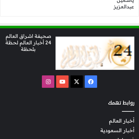
صحيفة اشراق العالم
24 أخبار العالم لحظة
بلحظة
‫X
فيسبوك
‫YouTube
انستقرام
روابط تهمك
أخبار العالم
أخبار السعودية