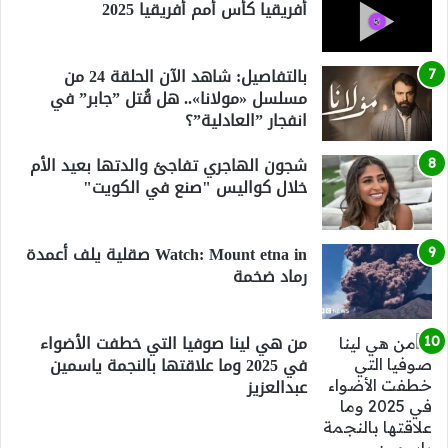
أفريقيا كأس أمم أفريقيا 2025
بالتفاصيل: شاهد الآن الحلقة 24 من
مسلسل «مولانا».. هل قُتل ”جابر” في
انفجار ”العادلية”؟
شجون الهاجري تفاجئ والدتها بعيد الأم
خلال كواليس "صنع في الكويت"
Watch: Mount etna in صقلية يلف أعمدة
رماد ضخمة
من هي لينا صوفيا التي خطفت الأضواء
في 2025 وما علاقتها بالنجمة ياسمين
عبدالعزيز