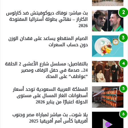
بث مباشر: نوفاك ديوكوفيتش ضد كارلوس
الكاراز – نهائي بطولة أستراليا المفتوحة
2026
الصيام المتقطع يساعد على فقدان الوزن
دون حساب السعرات
بالتفاصيل: مسلسل شارع الأعشى 2 الحلقة
24.. صدمة في حفل الزفاف ومصير
”عواطف” على المحك
المملكة العربية السعودية توحد أسعار
أسطوانات الغاز المسال على مستوى
الدولة اعتبارًا من يناير 2026
يلا شوت.. بث مباشر لمباراة مصر وجنوب
أفريقيا كأس أمم أفريقيا 2025