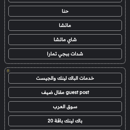
حنا
ماتشا
شاي ماتشا
شدات ببجي تمارا
!
خدمات الباك لينك والجيست
guest post مقال ضيف
سوق العرب
باك لينك باقة 20