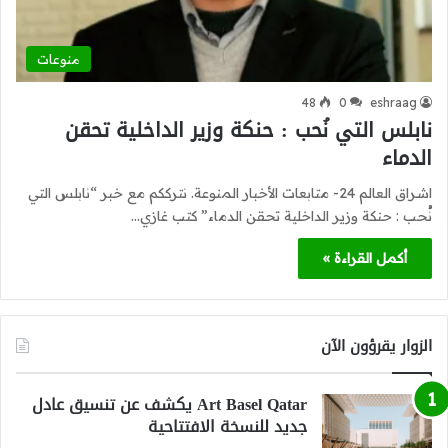
منوعات
48
0
eshraag
نابلس التي نُحب : حنكة وزير الداخلية تحقن
الدماء
اشراق العالم 24- متابعات الأخبار المنوعة. نترككم مع خبر “نابلس التي
نُحب : حنكة وزير الداخلية تحقن الدماء” كتب غازي…
أكمل القراءة »
الزوار يقرؤون الآن
Art Basel Qatar يكشف عن تنسيق عادل
جديد للنسخة الافتتاحية