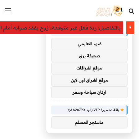
بحث عن
الق
×
توصيات :
بالتفاصيل: ردة فعل غير متوقعة.. زوج يفقد صوابه أمام ا
باقة متميزة VIP (كود: AA35872):
ضوء التعليمي
صحيفة برق
موقع اشراقات
موقع اشراق اون لاين
اركان سياحة وسفر
باقة متميزة VIP (كود: AA26790):
ماسنجر المسلم