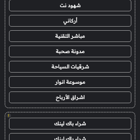
شهود نت
أركاني
مباشر التقنية
مدونة صحبة
شرقيات السياحة
موسوعة انوار
اشراق الأرباح
!
شراء باك لينك
شراء باك لينك