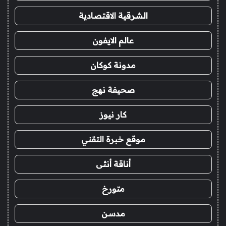
الشرقية الاقتصادية
عالم الايفون
مدونة كوكان
صحيفة نهج
كار نيوز
موقع خبرة التقني
أناقة أنثى
متورخ
مدسن