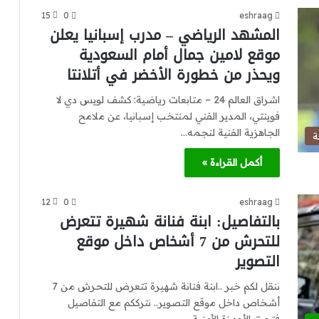
15
0
eshraag
المشهد الرياضي – مدرب إسبانيا يعلن
موقع لامين جمال أمام السعودية
ويحذر من خطورة الأخضر في أتلانتا
اشراق العالم 24 – متابعات رياضية: كشف لويس دي لا
فوينتي، المدير الفني لمنتخب إسبانيا، عن ملامح
الجاهزية الفنية لنجمه…
ة
أكمل القراءة »
12
0
eshraag
بالتفاصيل: ابنة فنانة شهيرة تتعرض
للتحرش من 7 أشخاص داخل موقع
التصوير
ننقل لكم خبر ..ابنة فنانة شهيرة تتعرض للتحرش من 7
أشخاص داخل موقع التصوير.. نترككم مع التفاصيل