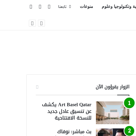
تسجيل الدخول
بحث عن
إضافة عمود جانبي
ية وتكنولوجيا وعلوم
منوعات
تابعنا
الزوار يقرؤون الآن
Art Basel Qatar يكشف
عن تنسيق عادل جديد
للنسخة الافتتاحية
بث مباشر: نوفاك