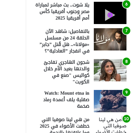
يلا شوت.. بث مباشر لمباراة
مصر وجنوب أفريقيا كأس
أمم أفريقيا 2025
بالتفاصيل: شاهد الآن
الحلقة 24 من مسلسل
«مولانا».. هل قُتل ”جابر”
في انفجار ”العادلية”؟
شجون الهاجري تفاجئ
والدتها بعيد الأم خلال
كواليس "صنع في
الكويت"
Watch: Mount etna in
صقلية يلف أعمدة رماد
ضخمة
من هي لينا صوفيا التي
خطفت الأضواء في 2025
وما علاقتها بالنجمة