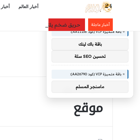
أخبار العالم
أخبار 
×
🚀 توصيات :
حريق ضخم يلتهم 4 آلاف هكتار في جنوب غرب إسبانيا
أخبار عاجلة
⭐ باقة متميزة VIP (كود: AA11138):
باقة باك لينك
تحسين SEO سلة
⭐ باقة متميزة VIP (كود: AA26790):
ماسنجر المسلم
الرئيسية
/
موقع
موقع