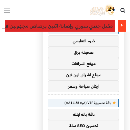
بحث عن
الق
×
توصيات :
مقتل جندي سوري وإصابة اثنين برصاص مجهولين في دي
باقة متميزة VIP (كود: AA35872):
ضوء التعليمي
صحيفة برق
موقع اشراقات
موقع اشراق اون لاين
اركان سياحة وسفر
باقة متميزة VIP (كود: AA11138):
باقة باك لينك
تحسين SEO سلة