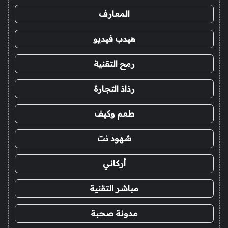
المعارف
هيدب فيديو
رمح التقنية
رذاذ التجارة
طعم وكيف
شهود نت
أركاني
مباشر التقنية
مدونة صحبة