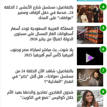
بالتفاصيل: مسلسل شارع الأعشى 2 الحلقة
24.. صدمة في حفل الزفاف ومصير
”عواطف” على المحك
المملكة العربية السعودية توحد أسعار
أسطوانات الغاز المسال على مستوى
الدولة اعتبارًا من يناير 2026
يلا شوت.. بث مباشر لمباراة مصر وجنوب
أفريقيا كأس أمم أفريقيا 2025
بالتفاصيل: شاهد الآن الحلقة 24 من
مسلسل «مولانا».. هل قُتل ”جابر” في
انفجار ”العادلية”؟
شجون الهاجري تفاجئ والدتها بعيد الأم
خلال كواليس "صنع في الكويت"