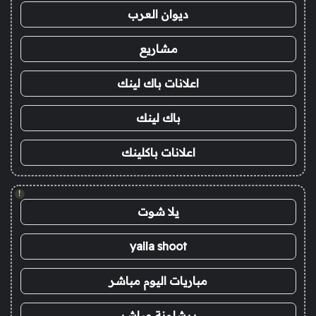
ديوان العرب
مشاريع
اعلانات باك لينك
باك لينك
اعلانات باكلينك
!
يلا شوت
yalla shoot
مباريات اليوم مباشر
برشلونة مباشر