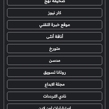
صحيفة نهج
كار نيوز
موقع خبرة التقني
أناقة أنثى
متورخ
مدسن
روتانا تسويق
مجلة الابداع
نادي الترددات
استشارات اون لاين