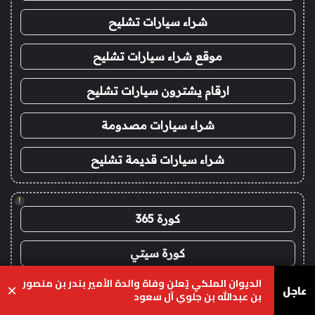
شراء سيارات تشليح
موقع شراء سيارات تشليح
ارقام يشترون سيارات تشليح
شراء سيارات مصدومة
شراء سيارات قديمة تشليح
!
كورة 365
كورة سيتي
الديوان الملكي يُعلن وفاة والدة الأمير بندر بن منصور
عاجل
جول العرب goalarab
×
بن عبدالله بن جلوي آل سعود