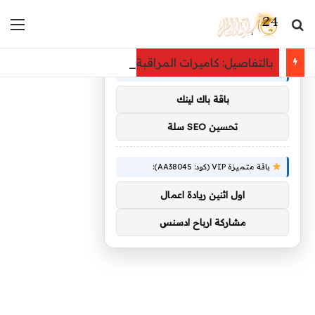
بحث عن
الق
×
توصيات :
بالتفاصيل: كاميرات المراقبة كشفت اللص: فأر يسطو على مجوهرات بـ12 أل
باقة متميزة VIP (كود: AA11138):
باقة باك لينك
تحسين SEO سلة
باقة متميزة VIP (كود: AA38045):
اول اثنين ريادة اعمال
مشاركة ارباح ادسنس