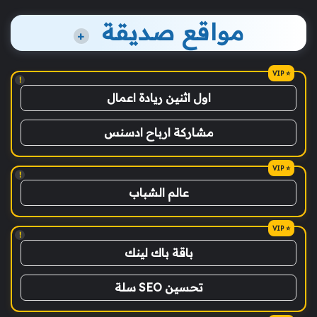
مواقع صديقة
+
!
اول اثنين ريادة اعمال
مشاركة ارباح ادسنس
!
عالم الشباب
!
باقة باك لينك
تحسين SEO سلة