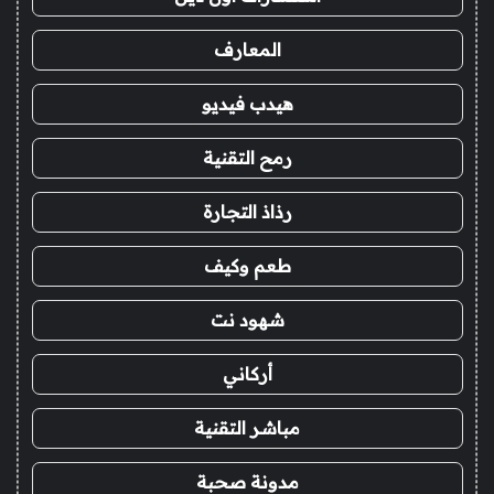
المعارف
هيدب فيديو
رمح التقنية
رذاذ التجارة
طعم وكيف
شهود نت
أركاني
مباشر التقنية
مدونة صحبة