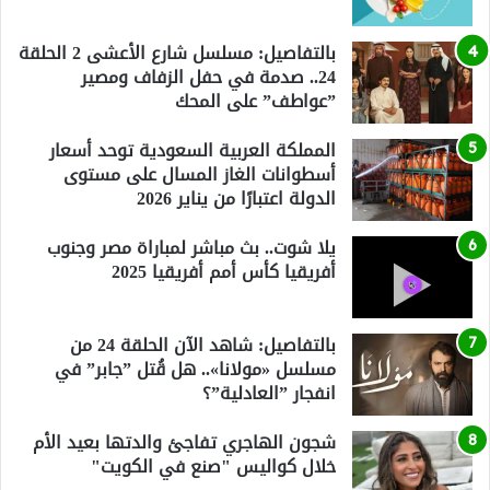
بالتفاصيل: مسلسل شارع الأعشى 2 الحلقة
24.. صدمة في حفل الزفاف ومصير
”عواطف” على المحك
المملكة العربية السعودية توحد أسعار
أسطوانات الغاز المسال على مستوى
الدولة اعتبارًا من يناير 2026
يلا شوت.. بث مباشر لمباراة مصر وجنوب
أفريقيا كأس أمم أفريقيا 2025
بالتفاصيل: شاهد الآن الحلقة 24 من
مسلسل «مولانا».. هل قُتل ”جابر” في
انفجار ”العادلية”؟
شجون الهاجري تفاجئ والدتها بعيد الأم
خلال كواليس "صنع في الكويت"