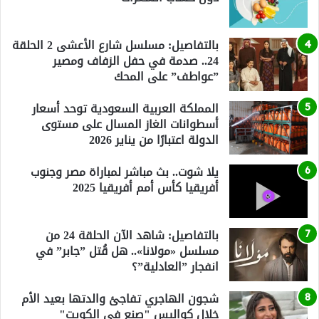
بالتفاصيل: مسلسل شارع الأعشى 2 الحلقة
24.. صدمة في حفل الزفاف ومصير
”عواطف” على المحك
المملكة العربية السعودية توحد أسعار
أسطوانات الغاز المسال على مستوى
الدولة اعتبارًا من يناير 2026
يلا شوت.. بث مباشر لمباراة مصر وجنوب
أفريقيا كأس أمم أفريقيا 2025
بالتفاصيل: شاهد الآن الحلقة 24 من
مسلسل «مولانا».. هل قُتل ”جابر” في
انفجار ”العادلية”؟
شجون الهاجري تفاجئ والدتها بعيد الأم
خلال كواليس "صنع في الكويت"