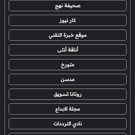
صحيفة نهج
كار نيوز
موقع خبرة التقني
أناقة أنثى
متورخ
مدسن
روتانا تسويق
مجلة الابداع
نادي الترددات