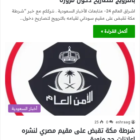
بالترويج لتصاريح دخول مزورة
اشراق العالم 24- متابعات الأخبار السعودية . نترككم مع خبر “شرطة
مكة تقبض على مقيم سوداني لقيامه بالترويج لتصاريح دخول…
أكمل القراءة »
أخبار السعودية
25
0
eshraag
شرطة مكة تقبض على مقيم مصري لنشره
إعلانات حج مزورة