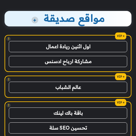
مواقع صديقة
+
!
اول اثنين ريادة اعمال
مشاركة ارباح ادسنس
!
عالم الشباب
!
باقة باك لينك
تحسين SEO سلة