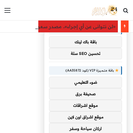
بحث عن
الق
×
توصيات :
«لن نتوانى عن أي إجراء».. مصدر سعودي مسؤول: تقارير
باقة متميزة VIP (كود: AA11138):
باقة باك لينك
تحسين SEO سلة
باقة متميزة VIP (كود: AA35872):
ضوء التعليمي
صحيفة برق
موقع اشراقات
موقع اشراق اون لاين
اركان سياحة وسفر