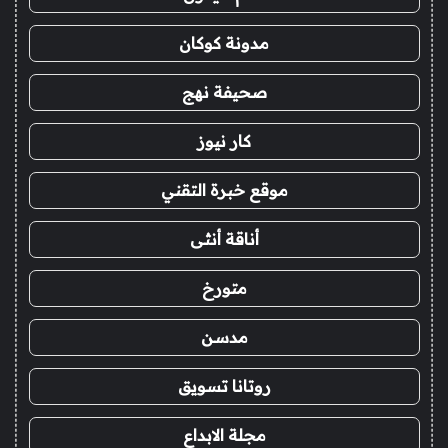
مدونة كوكان
صحيفة نهج
كار نيوز
موقع خبرة التقني
أناقة أنثى
متورخ
مدسن
روتانا تسويق
مجلة الابداع