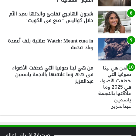
انفجار ”العادلية”؟
شجون الهاجري تفاجئ والدتها بعيد الأم
خلال كواليس "صنع في الكويت"
Watch: Mount etna in صقلية يلف أعمدة
رماد ضخمة
من هي لينا صوفيا التي خطفت الأضواء
في 2025 وما علاقتها بالنجمة ياسمين
عبدالعزيز
صحيفة اشراق العالم