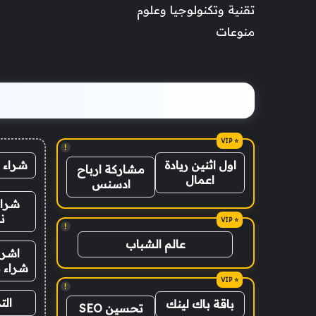
تقنية وتكنولوجيا وعلوم
منوعات
!
شراء 
اول اثنين ريادة
مشاركة ارباح
اعمال
ادسنس
شراء
ن
!
عالم الشباب
اشرا
شراء ب
!
الت
باقة باك لينك
تحسين SEO