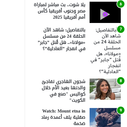
يلا شوت.. بث مباشر لمباراة
مصر وجنوب أفريقيا كأس
أمم أفريقيا 2025
بالتفاصيل: شاهد الآن
الحلقة 24 من مسلسل
«مولانا».. هل قُتل ”جابر”
في انفجار ”العادلية”؟
شجون الهاجري تفاجئ
والدتها بعيد الأم خلال
كواليس "صنع في
الكويت"
Watch: Mount etna in
صقلية يلف أعمدة رماد
ضخمة