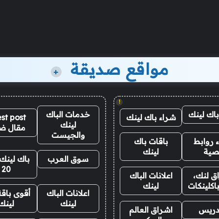
مواقع صديقة
+
!
باك لينك
خدمات الباك
شراء باك لينك
st post
لينك
مقال ض
والجيست
 روابط
باقات باك
صية
لينك
سوق العرب
باك لينك 
20
ق لنك،
اعلانات الباك
اكلينكات
لينك
اعلانات الباك
أقوى باقة
لينك
لينك
دريس
اشراق العالم