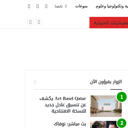
تسجيل الدخول
بحث عن
إضافة عمود جانبي
ية وتكنولوجيا وعلوم
منوعات
تابعنا
على الأصالة
الزوار يقرؤون الآن
Art Basel Qatar يكشف
عن تنسيق عادل جديد
للنسخة الافتتاحية
بث مباشر: نوفاك