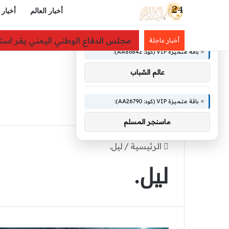
أخبار العالم
أخبار 
×
🚀 توصيات :
بعد أشهر من خنق «حسابات التجميع»..
أخبار عاجلة
⭐ باقة متميزة VIP (كود: AA86842):
عالم الشباب
⭐ باقة متميزة VIP (كود: AA26790):
ماسنجر المسلم
الرئيسية
/
ليل.
ليل.