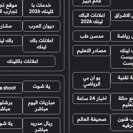
عالم كبير
خدمات با
موقع تجا
كلينك 2026
تجارب ال
 الاشراق
اعلانات الباك
لينك 2026
ديوان العرب
مشاري
 رياضة
مدسن طب
اعلانات باك
باك لي
لينك
 لينك
مصادر التعليم
يست
اعلانات باكلينك
وست
 تقنية
يو ان بي
الرياضي
يلا شوت
la shoot
 حالة
اخبار 24 ساعة
مباريات اليوم
برشلو
تعليم
مباشر
مباش
 فنون
صحيفة العالم
ريال مدريد
يلا ش
رفيه
مباشر