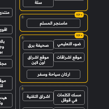
سلة
منتدى
!
ماسنجر المسلم
اقوى
!
باك
ضوء التعليمي
صحيفة برق
وج
ب
موقع اشراقات
موقع اشراق
اون لاين
مجلة
اركان سياحة وسفر
موقع
لل
!
مسك الكلمات
اشراق التقنية
هيدب
في قوقل
وت