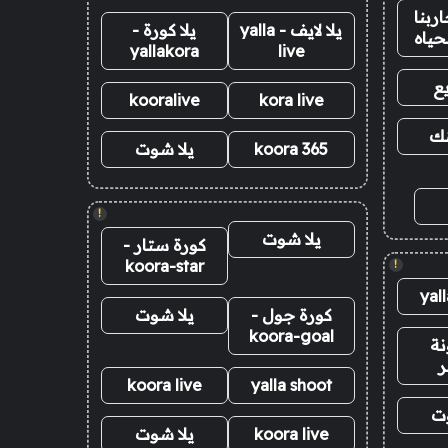
ربنا
يلا لايف - yalla
يلا كورة -
حياه
yallakora
live
ع
kooralive
kora live
نك
koora 365
يلا شوت
!
يلا شوت
كورة ستار -
koora-star
!
yal
كورة جول -
يلا شوت
koora-goal
نة
ر
koora live
yalla shoot
وت
koora live
يلا شوت