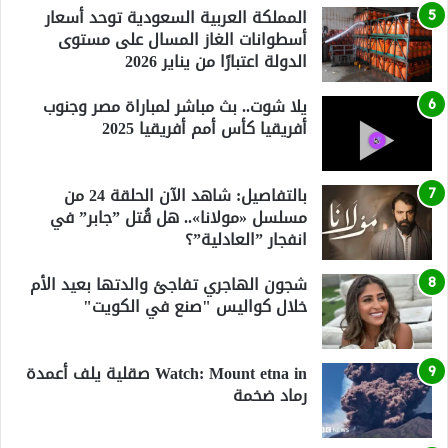
المملكة العربية السعودية توحد أسعار
أسطوانات الغاز المسال على مستوى
الدولة اعتبارًا من يناير 2026
يلا شوت.. بث مباشر لمباراة مصر وجنوب
أفريقيا كأس أمم أفريقيا 2025
بالتفاصيل: شاهد الآن الحلقة 24 من
مسلسل «مولانا».. هل قُتل ”جابر” في
انفجار ”العادلية”؟
شجون الهاجري تفاجئ والدتها بعيد الأم
خلال كواليس "صنع في الكويت"
Watch: Mount etna in صقلية يلف أعمدة
رماد ضخمة