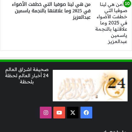
من هي لينا صوفيا التي خطفت الأضواء
في 2025 وما علاقتها بالنجمة ياسمين
عبدالعزيز
صحيفة اشراق العالم
24 أخبار العالم لحظة
بلحظة
‫X
فيسبوك
‫YouTube
انستقرام