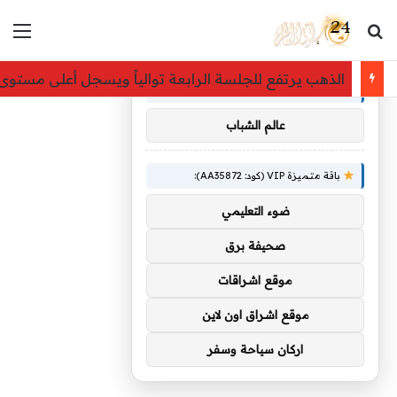
بحث عن
الق
×
توصيات :
الذهب يرتفع للجلسة الرابعة توالياً ويسجل أعلى مستو
باقة متميزة VIP (كود: AA86842):
عالم الشباب
باقة متميزة VIP (كود: AA35872):
ضوء التعليمي
صحيفة برق
موقع اشراقات
موقع اشراق اون لاين
اركان سياحة وسفر