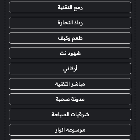
رمح التقنية
رذاذ التجارة
طعم وكيف
شهود نت
أركاني
مباشر التقنية
مدونة صحبة
شرقيات السياحة
موسوعة انوار