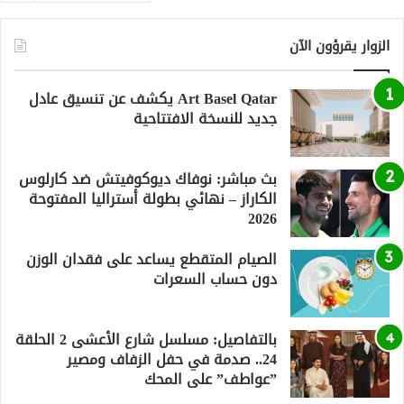
الزوار يقرؤون الآن
Art Basel Qatar يكشف عن تنسيق عادل
جديد للنسخة الافتتاحية
بث مباشر: نوفاك ديوكوفيتش ضد كارلوس
الكاراز – نهائي بطولة أستراليا المفتوحة
2026
الصيام المتقطع يساعد على فقدان الوزن
دون حساب السعرات
بالتفاصيل: مسلسل شارع الأعشى 2 الحلقة
24.. صدمة في حفل الزفاف ومصير
”عواطف” على المحك