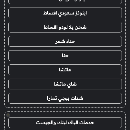
ايتونز سعودي اقساط
شحن يلا لودو اقساط
حناء شعر
حنا
ماتشا
شاي ماتشا
شدات ببجي تمارا
!
خدمات الباك لينك والجيست