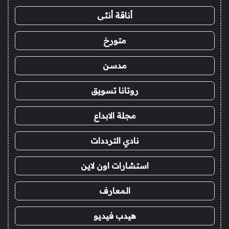
أناقة أنثى
متورخ
مدسن
روتانا تسويق
مجلة الابداع
نادي الترددات
استشارات اون لاين
المعارف
هيدب فيديو