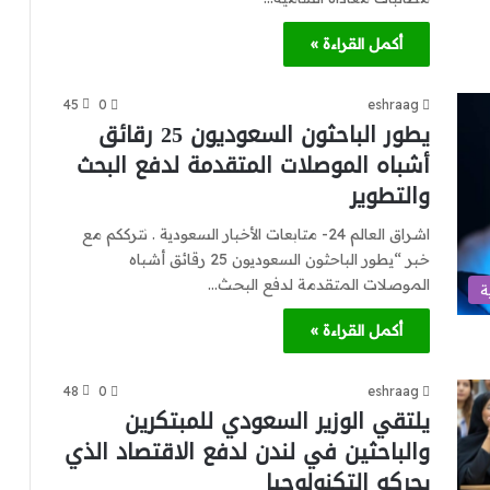
أكمل القراءة »
45
0
eshraag
يطور الباحثون السعوديون 25 رقائق
أشباه الموصلات المتقدمة لدفع البحث
والتطوير
اشراق العالم 24- متابعات الأخبار السعودية . نترككم مع
خبر “يطور الباحثون السعوديون 25 رقائق أشباه
الموصلات المتقدمة لدفع البحث…
ة
أكمل القراءة »
48
0
eshraag
يلتقي الوزير السعودي للمبتكرين
والباحثين في لندن لدفع الاقتصاد الذي
يحركه التكنولوجيا