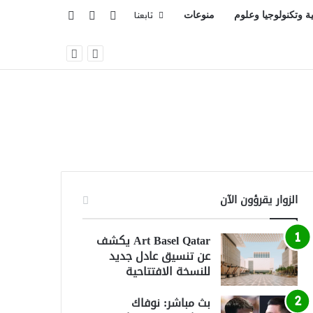
تسجيل الدخول
بحث عن
إضافة عمود جانبي
ية وتكنولوجيا وعلوم
منوعات
تابعنا
الزوار يقرؤون الآن
Art Basel Qatar يكشف
عن تنسيق عادل جديد
للنسخة الافتتاحية
بث مباشر: نوفاك