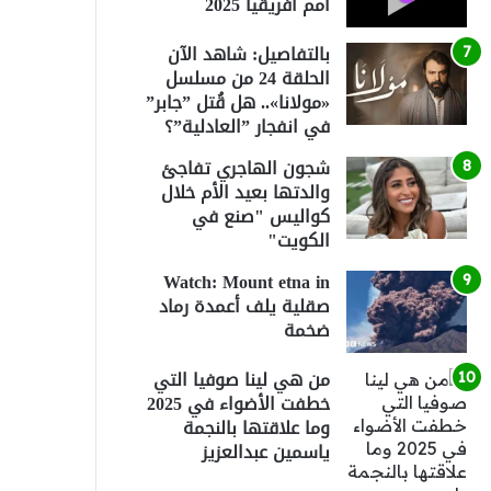
أمم أفريقيا 2025
بالتفاصيل: شاهد الآن
الحلقة 24 من مسلسل
«مولانا».. هل قُتل ”جابر”
في انفجار ”العادلية”؟
شجون الهاجري تفاجئ
والدتها بعيد الأم خلال
كواليس "صنع في
الكويت"
Watch: Mount etna in
صقلية يلف أعمدة رماد
ضخمة
من هي لينا صوفيا التي
خطفت الأضواء في 2025
وما علاقتها بالنجمة
ياسمين عبدالعزيز