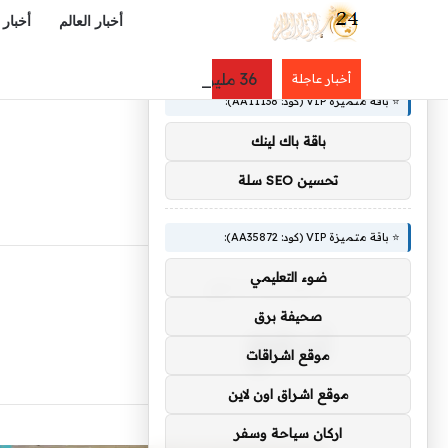
أخبار العالم
أخبار 
×
🚀 توصيات :
36 مليون فنجان كل يوم.. تقرير: السعودية ثانية العرب في استهلاك القهوة وسوقها يتجه نحو 40 مليار ريال
أخبار عاجلة
⭐ باقة متميزة VIP (كود: AA11138):
باقة باك لينك
تحسين SEO سلة
⭐ باقة متميزة VIP (كود: AA35872):
ضوء التعليمي
الرئيسية
/
لدفع
لدفع
صحيفة برق
موقع اشراقات
موقع اشراق اون لاين
اركان سياحة وسفر