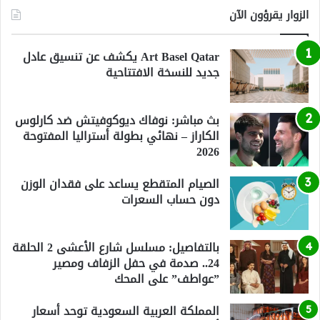
الزوار يقرؤون الآن
Art Basel Qatar يكشف عن تنسيق عادل
جديد للنسخة الافتتاحية
بث مباشر: نوفاك ديوكوفيتش ضد كارلوس
الكاراز – نهائي بطولة أستراليا المفتوحة
2026
الصيام المتقطع يساعد على فقدان الوزن
دون حساب السعرات
بالتفاصيل: مسلسل شارع الأعشى 2 الحلقة
24.. صدمة في حفل الزفاف ومصير
”عواطف” على المحك
المملكة العربية السعودية توحد أسعار