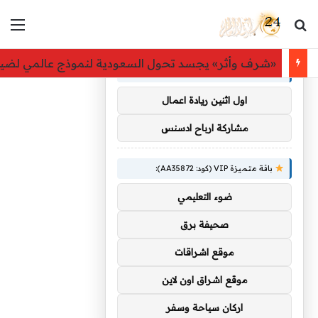
بحث عن
الق
×
توصيات :
«شرف وأثر» يجسد تحول السعودية لنموذج عالمي لضي
باقة متميزة VIP (كود: AA38045):
اول اثنين ريادة اعمال
مشاركة ارباح ادسنس
باقة متميزة VIP (كود: AA35872):
ضوء التعليمي
صحيفة برق
موقع اشراقات
موقع اشراق اون لاين
اركان سياحة وسفر