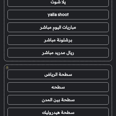
يلا شوت
yalla shoot
مباريات اليوم مباشر
برشلونة مباشر
ريال مدريد مباشر
!
سطحة الرياض
سطحه
سطحة بين المدن
سطحة هيدروليك