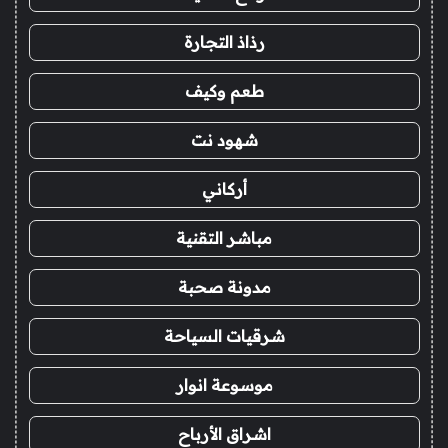
رذاذ التجارة
طعم وكيف
شهود نت
أركاني
مباشر التقنية
مدونة صحبة
شرقيات السياحة
موسوعة انوار
اشراق الأرباح