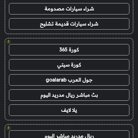
شراء سيارات مصدومة
شراء سيارات قديمة تشليح
!
كورة 365
كورة سيتي
جول العرب goalarab
بث مباشر ريال مدريد اليوم
يلا لايف
!
ريال مدريد مباشر اليوم