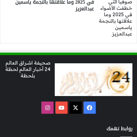
في 2025 وما علاقتها بالنجمة ياسمين
عبدالعزيز
صحيفة اشراق العالم
24 أخبار العالم لحظة
بلحظة
‫X
فيسبوك
‫YouTube
انستقرام
روابط تهمك