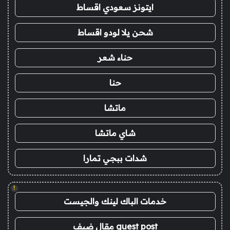
ايتونز سعودي اقساط
شحن يلا لودو اقساط
حناء شعر
حنا
ماتشا
شاي ماتشا
شدات ببجي تمارا
!
خدمات الباك لينك والجيست
guest post مقال ضيف