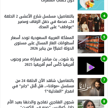
دون حساب السعرات
بالتفاصيل: مسلسل شارع الأعشى 2 الحلقة
24.. صدمة في حفل الزفاف ومصير
”عواطف” على المحك
المملكة العربية السعودية توحد أسعار
أسطوانات الغاز المسال على مستوى
الدولة اعتبارًا من يناير 2026
يلا شوت.. بث مباشر لمباراة مصر وجنوب
أفريقيا كأس أمم أفريقيا 2025
بالتفاصيل: شاهد الآن الحلقة 24 من
مسلسل «مولانا».. هل قُتل ”جابر” في
انفجار ”العادلية”؟
شجون الهاجري تفاجئ والدتها بعيد الأم
خلال كواليس "صنع في الكويت"