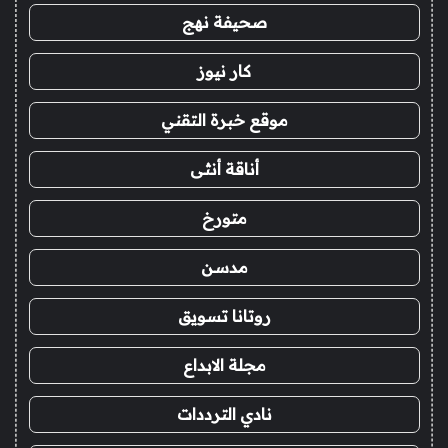
صحيفة نهج
كار نيوز
موقع خبرة التقني
أناقة أنثى
متورخ
مدسن
روتانا تسويق
مجلة الابداع
نادي الترددات