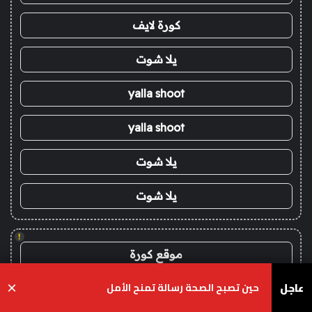
كورة لايف
يلا شوت
yalla shoot
yalla shoot
يلا شوت
يلا شوت
!
موقع كورة
عاجل
حين تصبح الصحة رسالة تمنح الأمل
×
!