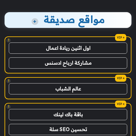
مواقع صديقة
+
!
اول اثنين ريادة اعمال
مشاركة ارباح ادسنس
!
عالم الشباب
!
باقة باك لينك
تحسين SEO سلة