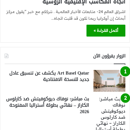
اتجاه المكاسب الإقليمية الروسية
اشراق العالم 24- متابعات الأخبار العالمية . نترككم مع خبر “يقول مركز
أبحاث إن أوكرانيا ربما تكون قد قلبت اتجاه…
أكمل القراءة »
الزوار يقرؤون الآن
Art Basel Qatar يكشف عن تنسيق عادل
جديد للنسخة الافتتاحية
بث مباشر: نوفاك ديوكوفيتش ضد كارلوس
الكاراز – نهائي بطولة أستراليا المفتوحة
2026