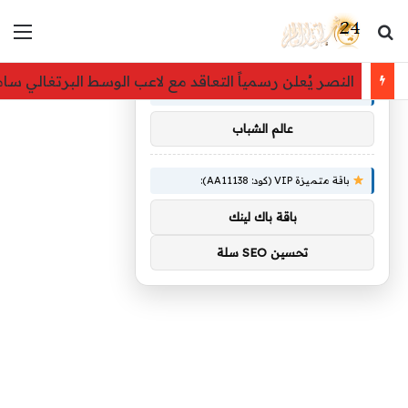
بحث عن
الق
×
توصيات :
النصر يُعلن رسمياً التعاقد مع لاعب الوسط البرتغالي سا
باقة متميزة VIP (كود: AA86842):
عالم الشباب
باقة متميزة VIP (كود: AA11138):
باقة باك لينك
تحسين SEO سلة