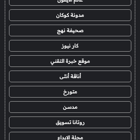
مدونة كوكان
صحيفة نهج
كار نيوز
موقع خبرة التقني
أناقة أنثى
متورخ
مدسن
روتانا تسويق
مجلة الابداع