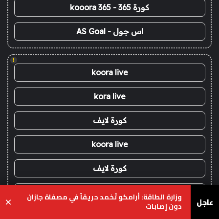
كورة 365 - kooora 365
اس جول - AS Goal
!
koora live
kora live
كورة لايف
koora live
كورة لايف
koora live
وزارة الطاقة: أرامكو تُخمد حريقاً في مصفاة جازان
عاجل
×
دون إصابات
كورة لايف