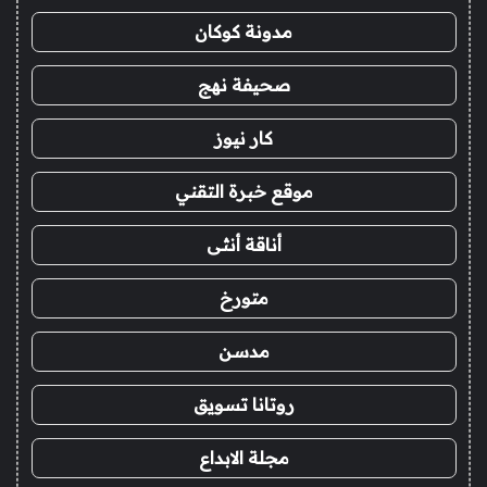
مدونة كوكان
صحيفة نهج
كار نيوز
موقع خبرة التقني
أناقة أنثى
متورخ
مدسن
روتانا تسويق
مجلة الابداع