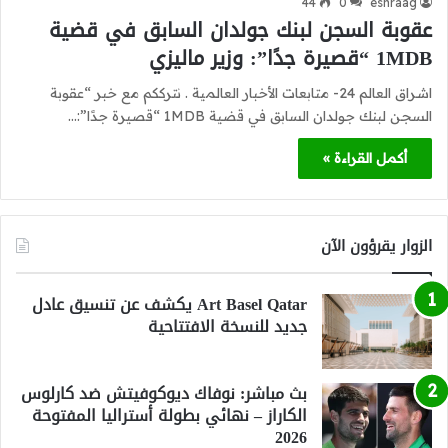
44
0
eshraag
عقوبة السجن لبنك جولدان السابق في قضية
1MDB “قصيرة جدًا”: وزير ماليزي
اشراق العالم 24- متابعات الأخبار العالمية . نترككم مع خبر “عقوبة
السجن لبنك جولدان السابق في قضية 1MDB “قصيرة جدًا”:…
أكمل القراءة »
الزوار يقرؤون الآن
Art Basel Qatar يكشف عن تنسيق عادل
جديد للنسخة الافتتاحية
بث مباشر: نوفاك ديوكوفيتش ضد كارلوس
الكاراز – نهائي بطولة أستراليا المفتوحة
2026