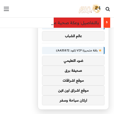
بحث عن
الق
×
توصيات :
بالتفاصيل: وعكة صحية مفاجئة تُدخل منة شلبي غرفة الع
باقة متميزة VIP (كود: AA86842):
عالم الشباب
باقة متميزة VIP (كود: AA35872):
ضوء التعليمي
صحيفة برق
موقع اشراقات
موقع اشراق اون لاين
اركان سياحة وسفر