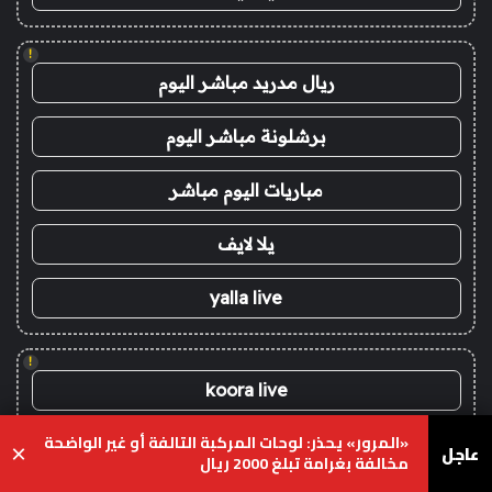
!
ريال مدريد مباشر اليوم
برشلونة مباشر اليوم
مباريات اليوم مباشر
يلا لايف
yalla live
!
koora live
«المرور» يحذر: لوحات المركبة التالفة أو غير الواضحة
koora live
عاجل
×
مخالفة بغرامة تبلغ 2000 ريال