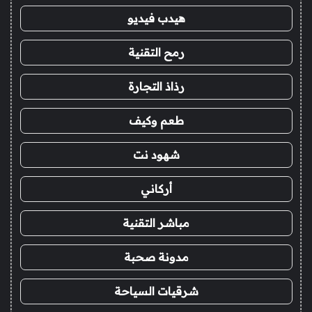
هيدب فيديو
رمح التقنية
رذاذ التجارة
طعم وكيف
شهود نت
أركاني
مباشر التقنية
مدونة صحبة
شرقيات السياحة