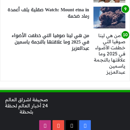
Watch: Mount etna in صقلية يلف أعمدة
رماد ضخمة
من هي لينا صوفيا التي خطفت الأضواء
في 2025 وما علاقتها بالنجمة ياسمين
عبدالعزيز
صحيفة اشراق العالم
24 أخبار العالم لحظة
بلحظة
‫X
فيسبوك
‫YouTube
انستقرام