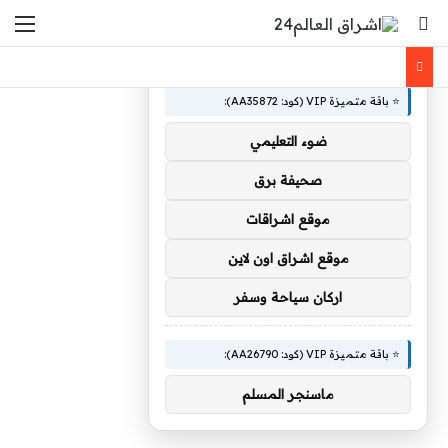
بحث عن
الق
×
🚀 توصيات :
⭐ باقة متميزة VIP (كود: AA35872):
ضوء التعليمي
صحيفة برق
موقع اشراقات
موقع اشراق اون لاين
اركان سياحة وسفر
⭐ باقة متميزة VIP (كود: AA26790):
ماسنجر المسلم