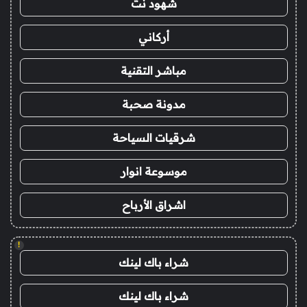
شهود نت
أركاني
مباشر التقنية
مدونة صحبة
شرقيات السياحة
موسوعة انوار
اشراق الأرباح
!
شراء باك لينك
شراء باك لينك