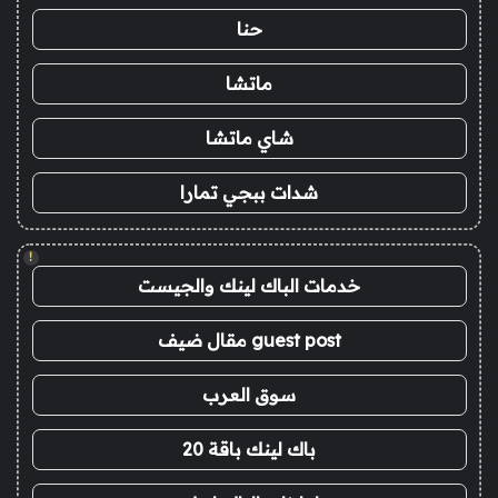
حنا
ماتشا
شاي ماتشا
شدات ببجي تمارا
!
خدمات الباك لينك والجيست
guest post مقال ضيف
سوق العرب
باك لينك باقة 20