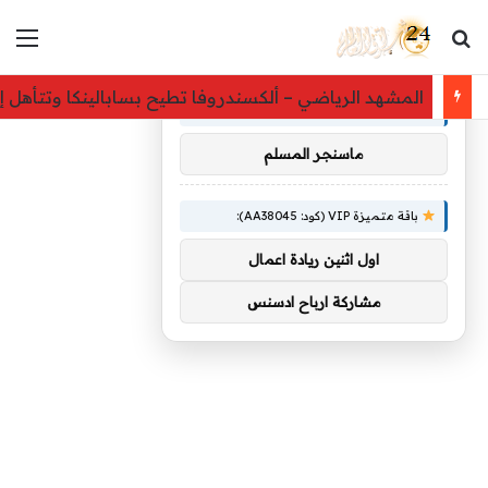
بحث عن
الق
×
توصيات :
المشهد الرياضي – ألكسندروفا تطيح بسابالينكا وتتأهل إ
باقة متميزة VIP (كود: AA26790):
ماسنجر المسلم
باقة متميزة VIP (كود: AA38045):
اول اثنين ريادة اعمال
مشاركة ارباح ادسنس