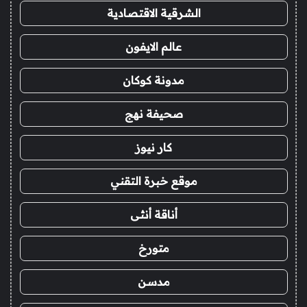
الشرقية الاقتصادية
عالم الايفون
مدونة كوكان
صحيفة نهج
كار نيوز
موقع خبرة التقني
أناقة أنثى
متورخ
مدسن