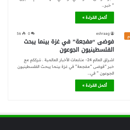
” خبر…
أكمل القراءة »
56
0
eshraag
م
فوضى “مفجعة” في غزة بينما يبحث
الفلسطينيون الجوعون
اشراق العالم 24- متابعات الأخبار العالمية . نترككم مع
خبر “فوضى “مفجعة” في غزة بينما يبحث الفلسطينيون
الجوعون ” في…
أكمل القراءة »