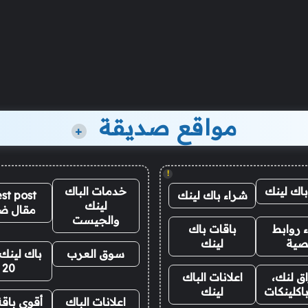
مواقع صديقة
+
!
باك لينك
خدمات الباك
شراء باك لينك
st post
لينك
مقال ض
والجيست
 روابط
باقات باك
صية
لينك
سوق العرب
باك لينك 
20
ق لنك،
اعلانات الباك
اكلينكات
لينك
اعلانات الباك
أقوى باقة