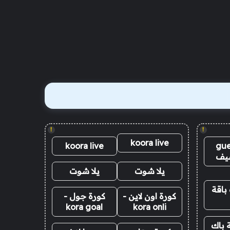
!
!
koora live
koora live
gue
يف
يلا شوت
يلا شوت
باقة
كورة اون لاين -
كورة جول -
kora goal
kora onli
 باك