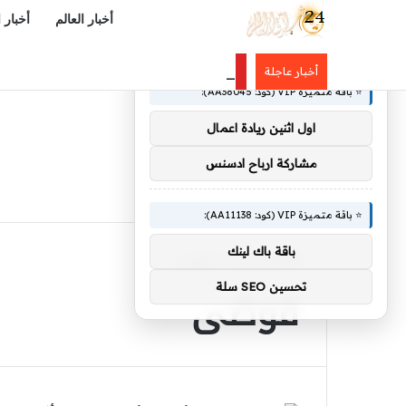
أخبار العالم
أخبار 
×
🚀 توصيات :
المشهد الرياضي – ريال مدريد يحسم
أخبار عاجلة
⭐ باقة متميزة VIP (كود: AA38045):
اول اثنين ريادة اعمال
مشاركة ارباح ادسنس
⭐ باقة متميزة VIP (كود: AA11138):
باقة باك لينك
الرئيسية
/
فوضى
فوضى
تحسين SEO سلة