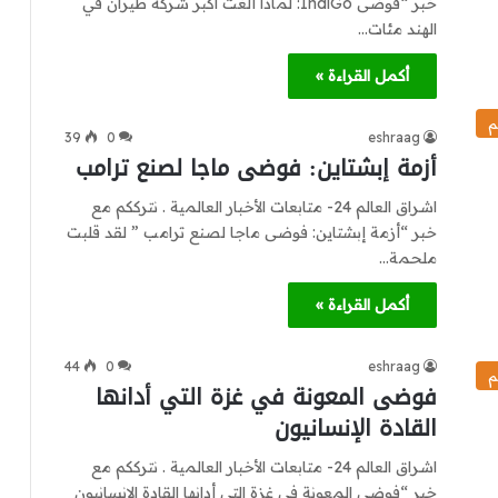
خبر “فوضى IndiGo: لماذا ألغت أكبر شركة طيران في
الهند مئات…
أكمل القراءة »
م
39
0
eshraag
أزمة إبشتاين: فوضى ماجا لصنع ترامب
اشراق العالم 24- متابعات الأخبار العالمية . نترككم مع
خبر “أزمة إبشتاين: فوضى ماجا لصنع ترامب ” لقد قلبت
ملحمة…
أكمل القراءة »
44
0
eshraag
م
فوضى المعونة في غزة التي أدانها
القادة الإنسانيون
اشراق العالم 24- متابعات الأخبار العالمية . نترككم مع
خبر “فوضى المعونة في غزة التي أدانها القادة الإنسانيون