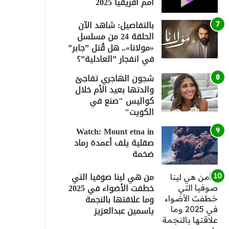
أمم أفريقيا 2025
بالتفاصيل: شاهد الآن
الحلقة 24 من مسلسل
«مولانا».. هل قُتل ”جابر”
في انفجار ”العادلية”؟
شجون الهاجري تفاجئ
والدتها بعيد الأم خلال
كواليس "صنع في
الكويت"
Watch: Mount etna in
صقلية يلف أعمدة رماد
ضخمة
من هي لينا صوفيا التي
خطفت الأضواء في 2025
وما علاقتها بالنجمة
ياسمين عبدالعزيز