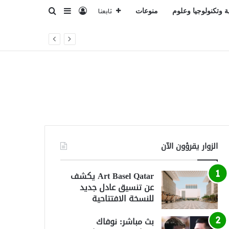
تسجيل الدخول
بحث عن
إضافة عمود جانبي
ة وتكنولوجيا وعلوم
منوعات
تابعنا
فشل صفقة رودري
الزوار يقرؤون الآن
Art Basel Qatar يكشف
عن تنسيق عادل جديد
للنسخة الافتتاحية
بث مباشر: نوفاك