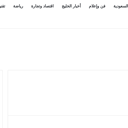
السعودية
فن وإعلام
أخبار الخليج
اقتصاد وتجارة
رياضة
تقني
 موقفه.. كامافينغا مستمر ورفض التفريط بوسط الميدان بعد 