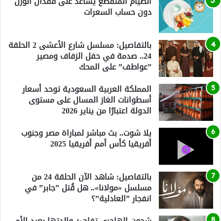
الصيام المتقطع يساعد على فقدان الوزن
دون حساب السعرات
بالتفاصيل: مسلسل شارع الأعشى 2 الحلقة
24.. صدمة في حفل الزفاف ومصير
”عواطف” على المحك
المملكة العربية السعودية توحد أسعار
أسطوانات الغاز المسال على مستوى
الدولة اعتبارًا من يناير 2026
يلا شوت.. بث مباشر لمباراة مصر وجنوب
أفريقيا كأس أمم أفريقيا 2025
بالتفاصيل: شاهد الآن الحلقة 24 من
مسلسل «مولانا».. هل قُتل ”جابر” في
انفجار ”العادلية”؟
شجون الهاجري تفاجئ والدتها بعيد الأم