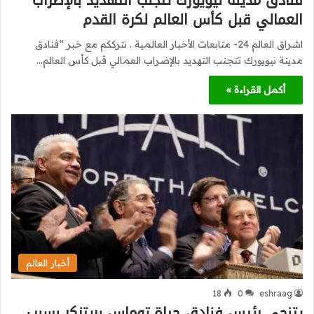
فنادق مدينة نيويورك تتجنب التهديد بالإضراب
العمالي قبل كأس العالم لكرة القدم
اشراق العالم 24- متابعات الأخبار العالمية . نترككم مع خبر “فنادق
مدينة نيويورك تتجنب التهديد بالإضراب العمالي قبل كأس العالم…
أكمل القراءة »
أخبار العالم
18
0
eshraag
يتنحى رئيس فنادق حياة توماس بريتزكر بسبب