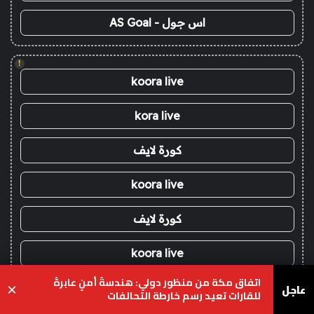
اس جول - AS Goal
!
koora live
kora live
كورة لايف
koora live
كورة لايف
koora live
اتفاق مكة من منظور دولي: هندسةُ أمنٍ عابرةٌ
عاجل
×
كورة لايف
للقارات تعيد رسم خارطة التحالفات