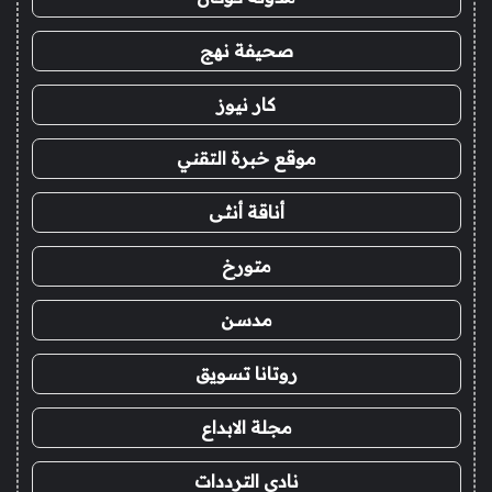
صحيفة نهج
كار نيوز
موقع خبرة التقني
أناقة أنثى
متورخ
مدسن
روتانا تسويق
مجلة الابداع
نادي الترددات