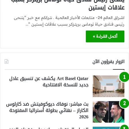
علاقات إبستين
اشراق العالم 24- متابعات الأخبار العالمية . نترككم مع خبر “يتنحى
رئيس فنادق حياة توماس بريتزكر بسبب علاقات إبستين ”…
أكمل القراءة »
الزوار يقرؤون الآن
Art Basel Qatar يكشف عن تنسيق عادل
جديد للنسخة الافتتاحية
بث مباشر: نوفاك ديوكوفيتش ضد كارلوس
الكاراز – نهائي بطولة أستراليا المفتوحة
2026