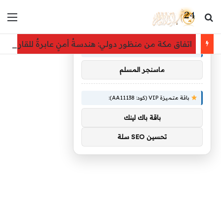
بحث عن
الق
×
توصيات :
اتفاق مكة من منظور دولي: هندسةُ أمنٍ عابرةٌ للقارات ت
باقة متميزة VIP (كود: AA26790):
ماسنجر المسلم
باقة متميزة VIP (كود: AA11138):
باقة باك لينك
تحسين SEO سلة