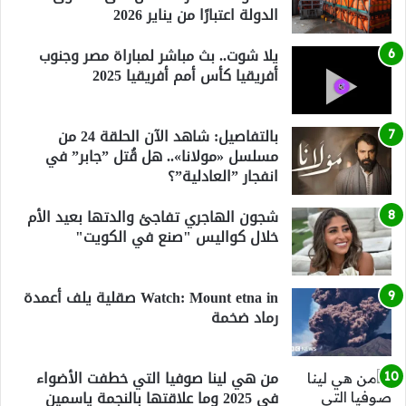
الدولة اعتبارًا من يناير 2026
يلا شوت.. بث مباشر لمباراة مصر وجنوب
أفريقيا كأس أمم أفريقيا 2025
بالتفاصيل: شاهد الآن الحلقة 24 من
مسلسل «مولانا».. هل قُتل ”جابر” في
انفجار ”العادلية”؟
شجون الهاجري تفاجئ والدتها بعيد الأم
خلال كواليس "صنع في الكويت"
Watch: Mount etna in صقلية يلف أعمدة
رماد ضخمة
من هي لينا صوفيا التي خطفت الأضواء
في 2025 وما علاقتها بالنجمة ياسمين