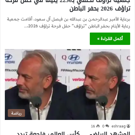
جمعية تراؤف تحتفي بـ2250 يتيماً في حفل فرحة
تراؤف 2026 بحفر الباطن
برعاية الأمير عبدالرحمن بن عبدالله بن فيصل آل سعود، أقامت جمعية
رعاية الأيتام بحفر الباطن “تراؤف” حفل فرحة تراؤف 2026،…
أكمل القراءة »
رياضة
16
0
eshraag
المشهد الرياضي – كأس العالم: فاجعة تبدد