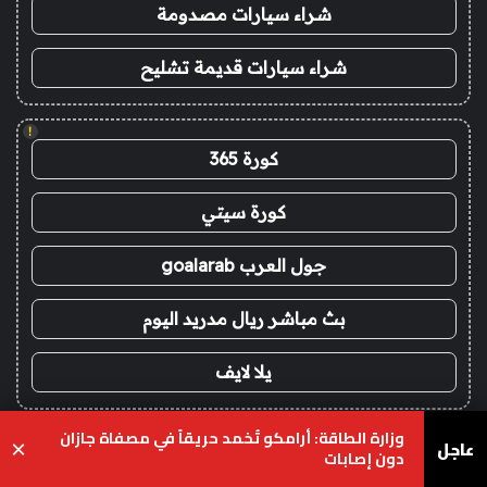
شراء سيارات مصدومة
شراء سيارات قديمة تشليح
!
كورة 365
كورة سيتي
جول العرب goalarab
بث مباشر ريال مدريد اليوم
يلا لايف
وزارة الطاقة: أرامكو تُخمد حريقاً في مصفاة جازان
!
عاجل
×
دون إصابات
ريال مدريد مباشر اليوم