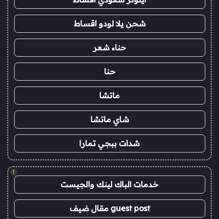
شحن يلا لودو اقساط
حناء شعر
حنا
ماتشا
شاي ماتشا
شدات ببجي تمارا
!
خدمات الباك لينك والجيست
guest post مقال ضيف