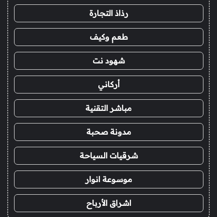
رذاذ التجارة
طعم وكيف
شهود نت
أركاني
مباشر التقنية
مدونة صحبة
شرقيات السياحة
موسوعة انوار
اشراق الأرباح