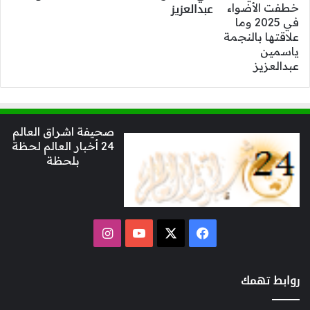
عبدالعزيز
صحيفة اشراق العالم
24 أخبار العالم لحظة
بلحظة
‫X
فيسبوك
‫YouTube
انستقرام
روابط تهمك