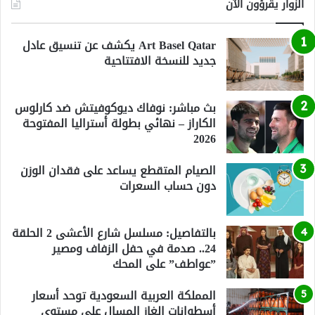
الزوار يقرؤون الآن
Art Basel Qatar يكشف عن تنسيق عادل
جديد للنسخة الافتتاحية
بث مباشر: نوفاك ديوكوفيتش ضد كارلوس
الكاراز – نهائي بطولة أستراليا المفتوحة
2026
الصيام المتقطع يساعد على فقدان الوزن
دون حساب السعرات
بالتفاصيل: مسلسل شارع الأعشى 2 الحلقة
24.. صدمة في حفل الزفاف ومصير
”عواطف” على المحك
المملكة العربية السعودية توحد أسعار
أسطوانات الغاز المسال على مستوى