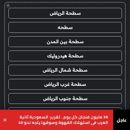
!
سطحة الرياض
سطحه
سطحة بين المدن
سطحة هيدروليك
سطحة شمال الرياض
سطحة غرب الرياض
سطحة جنوب الرياض
اقرب سطحة
36 مليون فنجان كل يوم.. تقرير: السعودية ثانية
عاجل
×
العرب في استهلاك القهوة وسوقها يتجه نحو 40
تشليح
مليار ريال