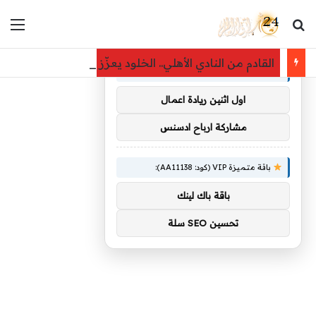
بحث عن
الق
×
توصيات :
القادم من النادي الأهلي.. الخلود يعزّز صفوفه باللاعب يا
باقة متميزة VIP (كود: AA38045):
اول اثنين ريادة اعمال
مشاركة ارباح ادسنس
باقة متميزة VIP (كود: AA11138):
باقة باك لينك
تحسين SEO سلة