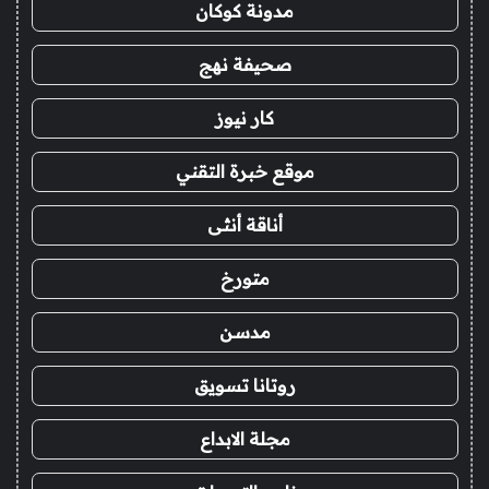
مدونة كوكان
صحيفة نهج
كار نيوز
موقع خبرة التقني
أناقة أنثى
متورخ
مدسن
روتانا تسويق
مجلة الابداع