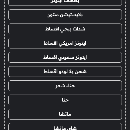
بطاقات ايتونز
بلايستيشن ستور
شدات ببجي اقساط
ايتونز امريكي اقساط
ايتونز سعودي اقساط
شحن يلا لودو اقساط
حناء شعر
حنا
ماتشا
شاي ماتشا