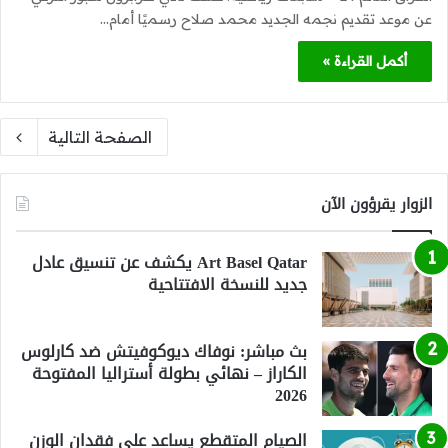
عن موعد تقديم نجمه الجديد محمد صلاح رسميًا أمام…
أكمل القراءة »
الصفحة التالية
الزوار يقرؤون الآن
Art Basel Qatar يكشف عن تنسيق عادل
جديد للنسخة الافتتاحية
بث مباشر: نوفاك ديوكوفيتش ضد كارلوس
الكاراز – نهائي بطولة أستراليا المفتوحة
2026
الصيام المتقطع يساعد على فقدان الوزن