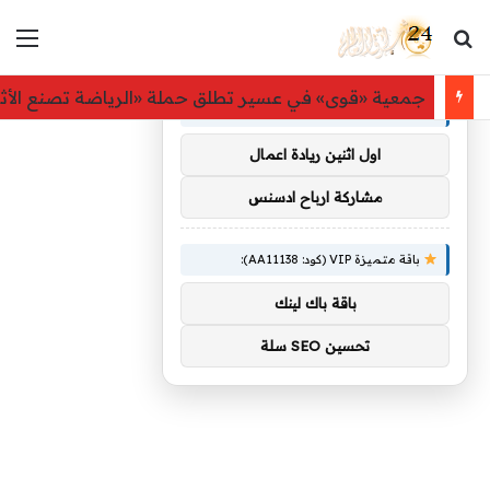
بحث عن
الق
×
توصيات :
المشهد الرياضي – ريال مدريد يحسم موقفه.. كامافين
باقة متميزة VIP (كود: AA38045):
اول اثنين ريادة اعمال
مشاركة ارباح ادسنس
باقة متميزة VIP (كود: AA11138):
باقة باك لينك
تحسين SEO سلة