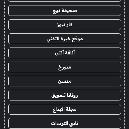
صحيفة نهج
كار نيوز
موقع خبرة التقني
أناقة أنثى
متورخ
مدسن
روتانا تسويق
مجلة الابداع
نادي الترددات