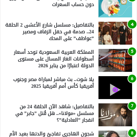
دون حساب السعرات
بالتفاصيل: مسلسل شارع الأعشى 2 الحلقة
24.. صدمة في حفل الزفاف ومصير
”عواطف” على المحك
المملكة العربية السعودية توحد أسعار
أسطوانات الغاز المسال على مستوى
الدولة اعتبارًا من يناير 2026
يلا شوت.. بث مباشر لمباراة مصر وجنوب
أفريقيا كأس أمم أفريقيا 2025
بالتفاصيل: شاهد الآن الحلقة 24 من
مسلسل «مولانا».. هل قُتل ”جابر” في
انفجار ”العادلية”؟
شجون الهاجري تفاجئ والدتها بعيد الأم