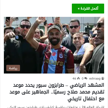
أكمل القراءة »
رياضة
46
0
eshraag
المشهد الرياضي – طرابزون سبور يحدد موعد
تقديم محمد صلاح رسميًا.. الجماهير على موعد
مع احتفال تاريخي
اشراق العالم 24 – متابعات رياضية: كشف نادي طرابزون سبور التركي