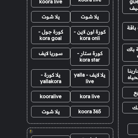
koora live
gue
يف
يلا شوت
يلا شوت
باقة
كورة اون لاين -
كورة جول -
kora goal
kora onli
 باك
كورة ستار -
سوريا لايف
kora star
ربنا
يلا لايف - yalla
يلا كورة -
حياه
yallakora
live
ع
kooralive
kora live
نك
koora 365
يلا شوت
!