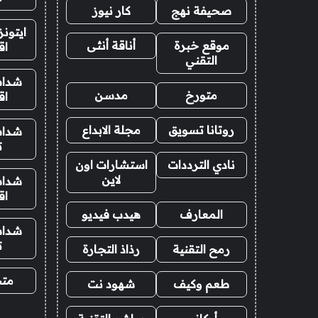
صحيفة نهج
كار نيوز
ايتون
موقع خبرة
أناقة أنثى
اق
التقني
شدات
متورخ
مدسن
اق
روتانا تسويق
مجلة الابداع
شدات
ت
نادي الترددات
استشارات اون
لاين
شدات
اق
المعارف
هيدب فيديو
شدات
ت
رمح التقنية
رذاذ التجارة
متجر
طعم وكيف
شهود نت