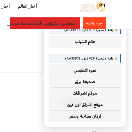
أخبار العالم
أخبار 
×
توصيات :
مجلس الشؤون الاقتصادية يستعرض أداء
أخبار عاجلة
باقة متميزة VIP (كود: AA86842):
عالم الشباب
باقة متميزة VIP (كود: AA35872):
ضوء التعليمي
صحيفة برق
الرئيسية
/
عطاءات
عطاءات
موقع اشراقات
موقع اشراق اون لاين
اركان سياحة وسفر