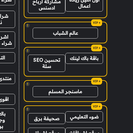
مشاركة ارباح
اعمال
ادسنس
شراء
ن
!
عالم الشباب
اشرا
شراء ب
!
الت
باقة باك لينك
تحسين SEO
سلة
منتدى
!
ماسنجر المسلم
اقوى
!
باك
ضوء التعليمي
صحيفة برق
وج
ب