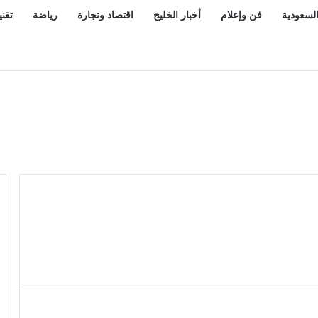
السعودية
فن وإعلام
أخبار الخليج
اقتصاد وتجارة
رياضة
تقني
 الميزانية ويُحاط بتصدر المملكة مؤشر الأمن السيبراني عالميا