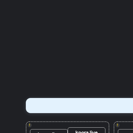
!
!
koora live