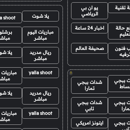
 تقنية
يو ان بي
الرياضي
يلا شوت
la shoot
 حالة
اخبار 24 ساعة
مباريات اليوم
برشلو
تعليم
مباشر
مباش
 فنون
صحيفة العالم
ريال مدريد
يلا ش
رفيه
مباشر
yalla shoot
مباريات ا
!
مباش
 ببجي
شدات ببجي
ساط
تمارا
ريال مدريد
يلا ش
مباشر
 ببجي
شدات ببجي
مارا
تابي
yalla shoot
مباريات ا
مباش
 ببجي
ايتونز امريكي
ابي