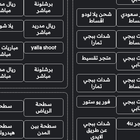
برشلونة
ريال مد
مباشر
مباش
ز سعودي
شحن يلا لودو
ساط
اقساط
ريال مدريد
يلا ش
مباشر
 ببجي
شدات ببجي
ساط
تمارا
yalla shoot
مباريات ا
مباش
 ببجي
متجر تقسيط
ابي
برشلونة
ريال مد
مباشر
مباش
 ببجي
شدات ببجي
ساط
تمارا
 ببجي
فور يو ستور
سطحة
سطح
ابي
الرياض
 4u
شدات ببجي
سطحة بين
سطح
عن طريق
المدن
هيدرول
الايدي