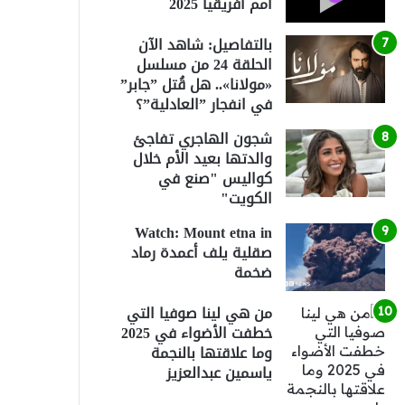
أمم أفريقيا 2025
بالتفاصيل: شاهد الآن
الحلقة 24 من مسلسل
«مولانا».. هل قُتل ”جابر”
في انفجار ”العادلية”؟
شجون الهاجري تفاجئ
والدتها بعيد الأم خلال
كواليس "صنع في
الكويت"
Watch: Mount etna in
صقلية يلف أعمدة رماد
ضخمة
من هي لينا صوفيا التي
خطفت الأضواء في 2025
وما علاقتها بالنجمة
ياسمين عبدالعزيز