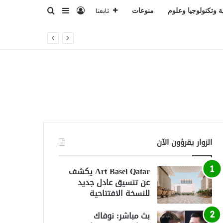
تسجيل الدخول
بحث عن
إضافة عمود جانبي
ة وتكنولوجيا وعلوم
منوعات
تابعنا
ً
الزوار يقرؤون الآن
Art Basel Qatar يكشف
عن تنسيق عادل جديد
للنسخة الافتتاحية
بث مباشر: نوفاك