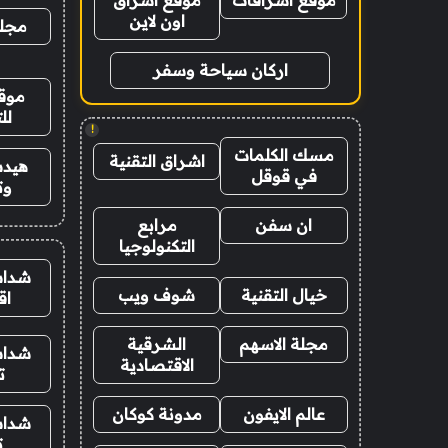
موقع اشراقات
موقع اشراق
اون لاين
مجلة
اركان سياحة وسفر
موقع
لل
!
مسك الكلمات
اشراق التقنية
هيدب
في قوقل
وت
ان سفن
مرابع
التكنولوجيا
شدات
خيال التقنية
شوف ويب
اق
مجلة الاسهم
الشرقية
شدات
الاقتصادية
ت
عالم الايفون
مدونة كوكان
شدات
ت