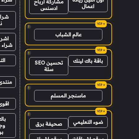
مشاركة ارباح
اعمال
ادسنس
شراء
ن
!
عالم الشباب
اشرا
شراء ب
!
الت
باقة باك لينك
تحسين SEO
سلة
منتدى
!
ماسنجر المسلم
اقوى
!
باك
ضوء التعليمي
صحيفة برق
وج
ب