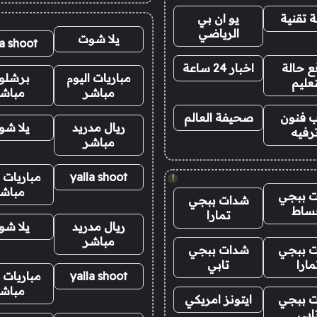
 تقنية
يو ان بي
الرياضي
يلا شوت
la shoot
 حالة
اخبار 24 ساعة
مباريات اليوم
برشلو
تعليم
مباشر
مباش
 فنون
صحيفة العالم
ريال مدريد
يلا ش
رفيه
مباشر
yalla shoot
مباريات ا
!
مباش
 ببجي
شدات ببجي
ساط
تمارا
ريال مدريد
يلا ش
مباشر
 ببجي
شدات ببجي
مارا
تابي
yalla shoot
مباريات ا
مباش
 ببجي
ايتونز امريكي
ابي