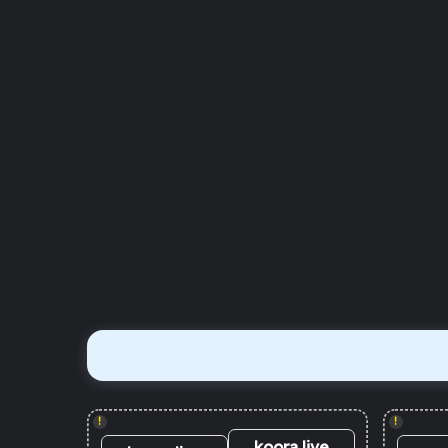
!
!
koora live