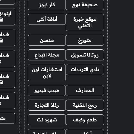
صحيفة نهج
كار نيوز
ايتون
موقع خبرة
أناقة أنثى
اق
التقني
شدات
متورخ
مدسن
اق
روتانا تسويق
مجلة الابداع
شدات
ت
نادي الترددات
استشارات اون
لاين
شدات
اق
المعارف
هيدب فيديو
شدات
ت
رمح التقنية
رذاذ التجارة
متجر
طعم وكيف
شهود نت