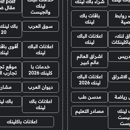
شراء باك لينك
st post
لينك
مقال ض
والجيست
 روابط
باقات باك
صية
لينك
سوق العرب
باك لينك 
20
ق لنك،
اعلانات الباك
اكلينكات
لينك
اعلانات الباك
أقوى باقة
لينك
لينك
دريس
اشراق العالم
عالم كبير
خدمات با
موقع تجا
كلينك 2026
تجارب ال
 الاشراق
اعلانات الباك
لينك 2026
ديوان العرب
مشاري
 رياضة
مدسن طب
اعلانات باك
باك لي
لينك
 لينك
مصادر التعليم
يست
اعلانات باكلينك
وست