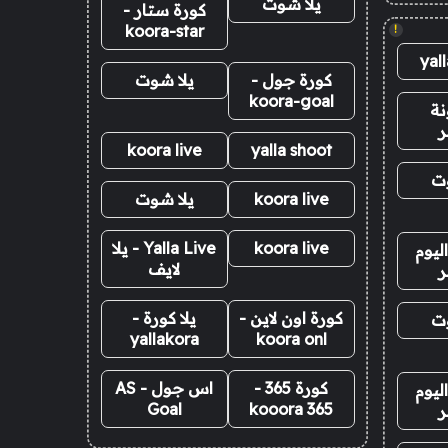
يلا شوت
كورة ستار -
koora-star
!
yal
كورة جول -
يلا شوت
koora-goal
نة
ر
koora live
yalla shoot
وت
koora live
يلا شوت
koora live
Yalla Live - يلا
ليوم
لايف
ر
كورة اون لاين -
يلا كورة -
وت
yallakora
koora onl
كورة 365 -
اس جول - AS
ليوم
Goal
kooora 365
ر