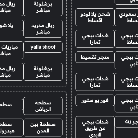
برشلونة
ريال مد
مباشر
مباش
ز سعودي
شحن يلا لودو
ساط
اقساط
ريال مدريد
يلا ش
مباشر
 ببجي
شدات ببجي
ساط
تمارا
yalla shoot
مباريات ا
مباش
 ببجي
متجر تقسيط
ابي
برشلونة
ريال مد
مباشر
مباش
 ببجي
شدات ببجي
ساط
تمارا
 ببجي
فور يو ستور
سطحة
سطح
ابي
الرياض
 4u
شدات ببجي
سطحة بين
سطح
عن طريق
المدن
هيدرول
الايدي