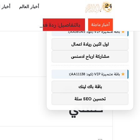
أخبار العالم
أخبار 
×
توصيات :
بالتفاصيل: ردة فعل غير متوقعة.. زوج
أخبار عاجلة
باقة متميزة VIP (كود: AA38045):
اول اثنين ريادة اعمال
مشاركة ارباح ادسنس
باقة متميزة VIP (كود: AA11138):
باقة باك لينك
الرئيسية
/
طفلي
طفلي
تحسين SEO سلة