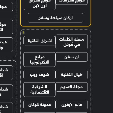
موقع اشراقات
موقع اشراق
اون لاين
مجلة
اركان سياحة وسفر
موقع
لل
!
مسك الكلمات
اشراق التقنية
هيدب
في قوقل
وت
ان سفن
مرابع
التكنولوجيا
شدات
خيال التقنية
شوف ويب
اق
مجلة الاسهم
الشرقية
شدات
الاقتصادية
ت
عالم الايفون
مدونة كوكان
شدات
ت