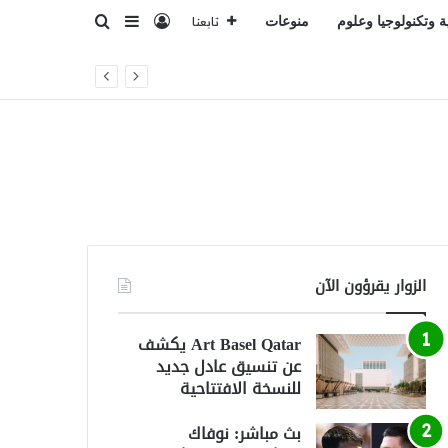
تسجيل الدخول
بحث عن
إضافة عمود جانبي
ة وتكنولوجيا وعلوم
منوعات
تابعنا
الزوار يقرؤون الآن
Art Basel Qatar يكشف
عن تنسيق عادل جديد
للنسخة الافتتاحية
بث مباشر: نوفاك