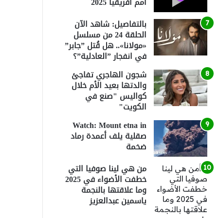
أمم أفريقيا 2025
بالتفاصيل: شاهد الآن
الحلقة 24 من مسلسل
«مولانا».. هل قُتل ”جابر”
في انفجار ”العادلية”؟
شجون الهاجري تفاجئ
والدتها بعيد الأم خلال
كواليس "صنع في
الكويت"
Watch: Mount etna in
صقلية يلف أعمدة رماد
ضخمة
من هي لينا صوفيا التي
خطفت الأضواء في 2025
وما علاقتها بالنجمة
ياسمين عبدالعزيز