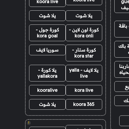
koora live
gue
يف
يلا شوت
يلا شوت
باقة
كورة اون لاين -
كورة جول -
kora goal
kora onli
 باك
كورة ستار -
سوريا لايف
kora star
ربنا
يلا لايف - yalla
يلا كورة -
حياه
yallakora
live
ع
kooralive
kora live
نك
koora 365
يلا شوت
!